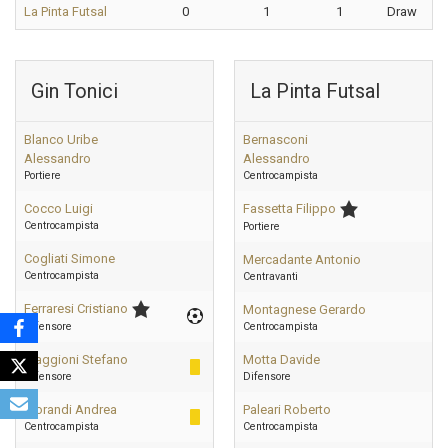
La Pinta Futsal
0
1
1
Draw
Gin Tonici
La Pinta Futsal
Blanco Uribe
Bernasconi
Alessandro
Alessandro
Portiere
Centrocampista
Cocco Luigi
Fassetta Filippo
Centrocampista
Portiere
Cogliati Simone
Mercadante Antonio
Centrocampista
Centravanti
Ferraresi Cristiano
Montagnese Gerardo
Difensore
Centrocampista
Maggioni Stefano
Motta Davide
Difensore
Difensore
Morandi Andrea
Paleari Roberto
Centrocampista
Centrocampista