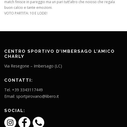
match finisce in pareggio ma un pari tutt’altro che noioso che regala
buon calcio e tante emozioni.
VOTO PARTITA: 10 E LODE!
CENTRO SPORTIVO D’IMBERSAGO L’AMICO
CHARLY
Via Resegone – Imbersago (LC)
CONTATTI:
Tel. +39 3343117449
Email: sportpirovano@libero.it
SOCIAL: