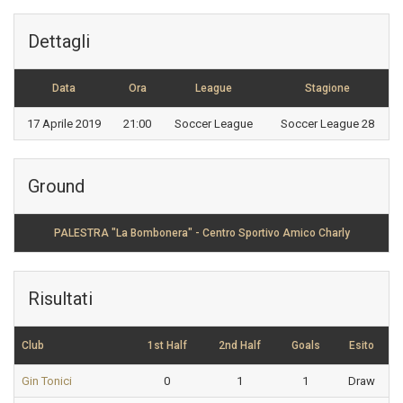
Dettagli
Data
Ora
League
Stagione
17 Aprile 2019
21:00
Soccer League
Soccer League 28
Ground
PALESTRA "La Bombonera" - Centro Sportivo Amico Charly
Risultati
Club
1st Half
2nd Half
Goals
Esito
Gin Tonici
0
1
1
Draw