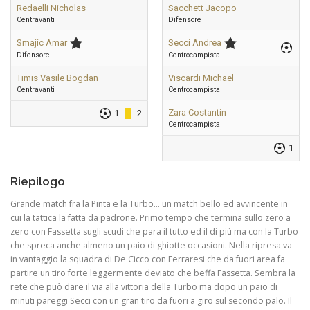
Redaelli Nicholas
Sacchett Jacopo
Centravanti
Difensore
Smajic Amar
Secci Andrea
Difensore
Centrocampista
Timis Vasile Bogdan
Viscardi Michael
Centravanti
Centrocampista
Zara Costantin
1
2
Centrocampista
1
Riepilogo
Grande match fra la Pinta e la Turbo… un match bello ed avvincente in
cui la tattica la fatta da padrone. Primo tempo che termina sullo zero a
zero con Fassetta sugli scudi che para il tutto ed il di più ma con la Turbo
che spreca anche almeno un paio di ghiotte occasioni. Nella ripresa va
in vantaggio la squadra di De Cicco con Ferraresi che da fuori area fa
partire un tiro forte leggermente deviato che beffa Fassetta. Sembra la
rete che può dare il via alla vittoria della Turbo ma dopo un paio di
minuti pareggi Secci con un gran tiro da fuori a giro sul secondo palo. Il