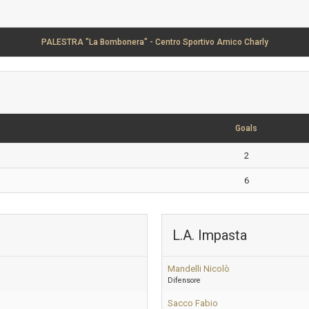
PALESTRA "La Bombonera" - Centro Sportivo Amico Charly
Goals
2
6
L.A. Impasta
Mandelli Nicolò
Difensore
Sacco Fabio