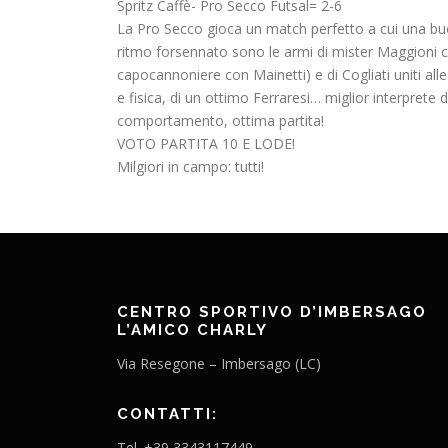
Spritz Caffè- Pro Secco Futsal= 2-6
La Pro Secco gioca un match perfetto a cui una buo
ritmo forsennato sono le armi di mister Maggioni che 
capocannoniere con Mainetti) e di Cogliati uniti alle
e fisica, di un ottimo Ferraresi… miglior interpret
comportamento, ottima partita!
VOTO PARTITA 10 E LODE!
Milgiori in campo: tutti!
CENTRO SPORTIVO D’IMBERSAGO
L’AMICO CHARLY
Via Resegone – Imbersago (LC)
CONTATTI:
Tel. +39 3343117449