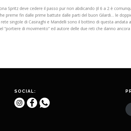
na Spritz deve cedere il passo pur non abdicando (il 6 a 2 è comunqu
preme fin dalle prime battute dalle parti del buon Gilardi… le doppiette 
 rete singole di Casiraghi e Mandelli sono il bottino di questa andata a
e del “portiere di movimento” ed autore delle due reti che danno ancor
SOCIAL:
P