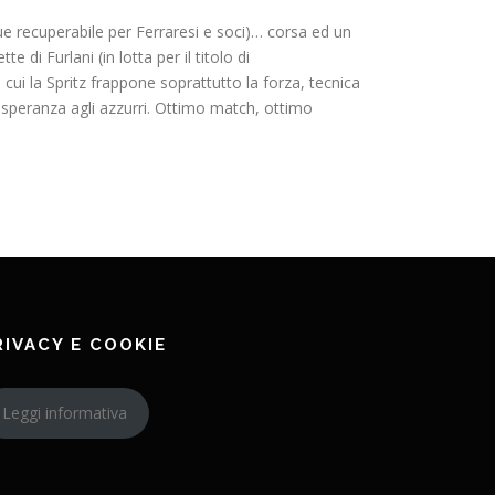
e recuperabile per Ferraresi e soci)… corsa ed un
di Furlani (in lotta per il titolo di
 cui la Spritz frappone soprattutto la forza, tecnica
a speranza agli azzurri. Ottimo match, ottimo
RIVACY E COOKIE
Leggi informativa