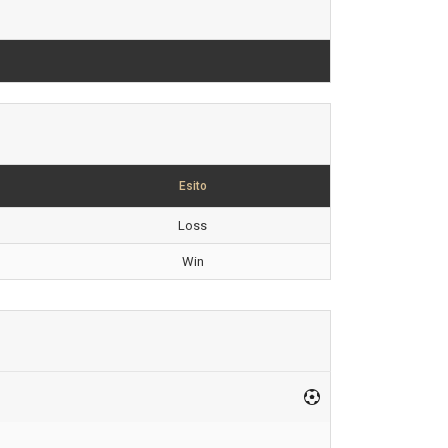
Esito
Loss
Win