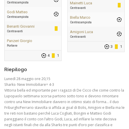
Centrocampista
Mainetti Luca
Centravanti
Godi Matteo
Centrocampista
Biella Marco
Centrocampista
Benanti Giovanni
Centravanti
Amigoni Luca
Centravanti
Panzeri Giorgio
Portiere
3
1
4
1
Riepilogo
Lunedì 28 maggio ore 20,15
Sharks- New Immobiliare= 4-3
Vittoria bella ed importante per i ragazzi di De Cicco che come contro la
Lupopaolo settimana scorsa partono sotto tono e devono rimontare
contro una New Immobiliare davvero in ottimo stato di forma… il duo
Friburghi/Ferrario stavolta si affida ai goal di Bolis, Amigoni e Biella ma le
tre reti non bastano perché Luca Cogliati, Bongini e Matteo Godi
pareggiano il conto con l’altro Godi, Luca, ad infilare la rete decisiva
negli istanti finali che da alla Sharks tre punti d’oro per classifica e