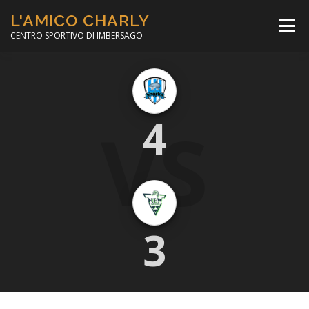
Passa
L'AMICO CHARLY
al
Menù
contenuto
CENTRO SPORTIVO DI IMBERSAGO
LA SOCCER LEAGUE
CORSO CALCIO A 5
VS
4
PER IL SOCIALE
MINIBASKET
SCUOLA TENNIS
3