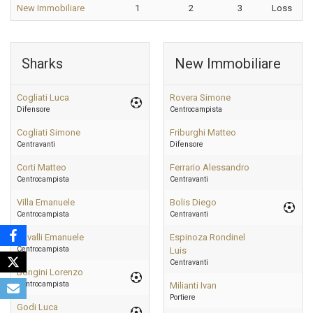
New Immobiliare
1
2
3
Loss
Sharks
New Immobiliare
Cogliati Luca
Rovera Simone
Difensore
Centrocampista
Cogliati Simone
Friburghi Matteo
Centravanti
Difensore
Corti Matteo
Ferrario Alessandro
Centrocampista
Centravanti
Villa Emanuele
Bolis Diego
Centrocampista
Centravanti
Cavalli Emanuele
Espinoza Rondinel
Centrocampista
Luis
Centravanti
Bongini Lorenzo
Centrocampista
Milianti Ivan
Portiere
Godi Luca