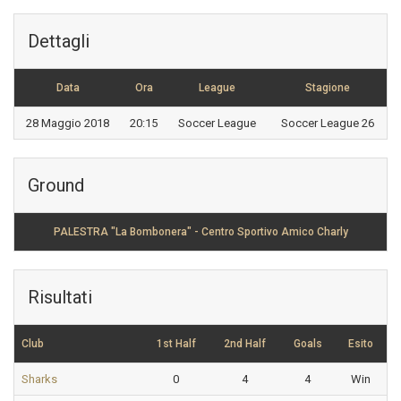
Dettagli
Data
Ora
League
Stagione
28 Maggio 2018
20:15
Soccer League
Soccer League 26
Ground
PALESTRA "La Bombonera" - Centro Sportivo Amico Charly
Risultati
Club
1st Half
2nd Half
Goals
Esito
Sharks
0
4
4
Win