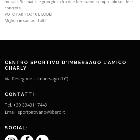
morale. Bel match e gran gioco fra due formazioni sempre più solide e
concrete.
VOTO PARTITA: 10 E LODE!
Migliori in campo: Tutti!
CENTRO SPORTIVO D’IMBERSAGO L’AMICO
CHARLY
Via Resegone – Imbersago (LC)
CONTATTI:
Tel. +39 3343117449
Email: sportpirovano@libero.it
SOCIAL: