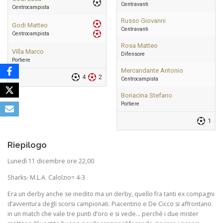
Centravanti
Centrocampista
Russo Giovanni
Godi Matteo
Centravanti
Centrocampista
Rosa Matteo
Villa Marco
Difensore
Portiere
Mercandante Antonio
4
2
Centrocampista
Bonacina Stefano
Portiere
1
Riepilogo
Lunedì 11 dicembre ore 22,00
Sharks- M.L.A. Calolzio= 4-3
Era un derby anche se inedito ma un derby, quello fra tanti ex compagni
d’avventura degli scorsi campionati. Piacentino e De Cicco si affrontano
in un match che vale tre punti d’oro e si vede… perché i due mister