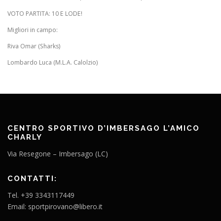
VOTO PARTITA: 10 E LODE!
Migliori in campo:
Riva Omar (Sharks)
Lombardo Luca (M.L.A. Calolzio)
CENTRO SPORTIVO D’IMBERSAGO L’AMICO
CHARLY
Via Resegone – Imbersago (LC)
CONTATTI:
Tel. +39 3343117449
Email: sportpirovano@libero.it