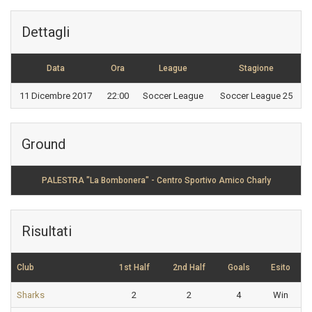
Dettagli
Data
Ora
League
Stagione
11 Dicembre 2017
22:00
Soccer League
Soccer League 25
Ground
PALESTRA "La Bombonera" - Centro Sportivo Amico Charly
Risultati
Club
1st Half
2nd Half
Goals
Esito
Sharks
2
2
4
Win