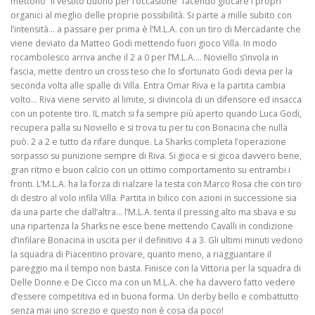
mettono “il vestito buono per l’occasione” facendo giocare i propri
organici al meglio delle proprie possibilità. Si parte a mille subito con
l’intensità… a passare per prima è l’M.L.A. con un tiro di Mercadante che
viene deviato da Matteo Godi mettendo fuori gioco Villa. In modo
rocambolesco arriva anche il 2 a 0 per l’M.L.A…. Noviello s’invola in
fascia, mette dentro un cross teso che lo sfortunato Godi devia per la
seconda volta alle spalle di Villa. Entra Omar Riva e la partita cambia
volto… Riva viene servito al limite, si divincola di un difensore ed insacca
con un potente tiro. IL match si fa sempre più aperto quando Luca Godi,
recupera palla su Noviello e si trova tu per tu con Bonacina che nulla
può. 2 a 2 e tutto da rifare dunque. La Sharks completa l’operazione
sorpasso su punizione sempre di Riva. Si gioca e si gicoa davvero bene,
gran ritmo e buon calcio con un ottimo comportamento su entrambi i
fronti. L’M.L.A. ha la forza di rialzare la testa con Marco Rosa che con tiro
di destro al volo infila Villa. Partita in bilico con azioni in successione sia
da una parte che dall’altra… l’M.L.A. tenta il pressing alto ma sbava e su
una ripartenza la Sharks ne esce bene mettendo Cavalli in condizione
d’infilare Bonacina in uscita per il definitivo 4 a 3. Gli ultimi minuti vedono
la squadra di Piacentino provare, quanto meno, a riagguantare il
pareggio ma il tempo non basta. Finisce con la Vittoria per la squadra di
Delle Donne e De Cicco ma con un M.L.A. che ha davvero fatto vedere
d’essere competitiva ed in buona forma. Un derby bello e combattutto
senza mai uno screzio e questo non è cosa da poco!