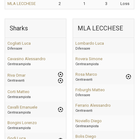
MLA LECCHESE
2
1
3
Loss
Sharks
MLA LECCHESE
Cogliati Luca
Lombardo Luca
Difensore
Difensore
Cavasino Alessandro
Rovera Simone
Centrocampista
Centrocampista
Rosa Marco
Riva Omar
Centravanti
Centravanti
Friburghi Matteo
Corti Matteo
Difensore
Centrocampista
Ferrario Alessandro
Cavalli Emanuele
Centravanti
Centrocampista
Noviello Diego
Bongini Lorenzo
Centrocampista
Centrocampista
Bolis Diego
Godi Luca