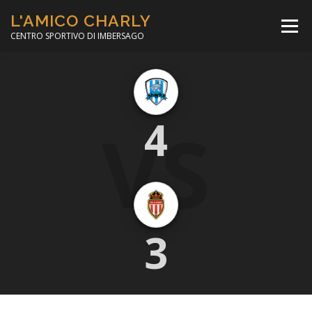
Passa
L'AMICO CHARLY
al
Menù
contenuto
CENTRO SPORTIVO DI IMBERSAGO
LA SOCCER LEAGUE
CORSO CALCIO A 5
VS
4
PER IL SOCIALE
MINIBASKET
SCUOLA TENNIS
3