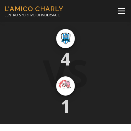
Passa
L'AMICO CHARLY
al
Menù
contenuto
CENTRO SPORTIVO DI IMBERSAGO
LA SOCCER LEAGUE
CORSO CALCIO A 5
VS
4
PER IL SOCIALE
MINIBASKET
SCUOLA TENNIS
1