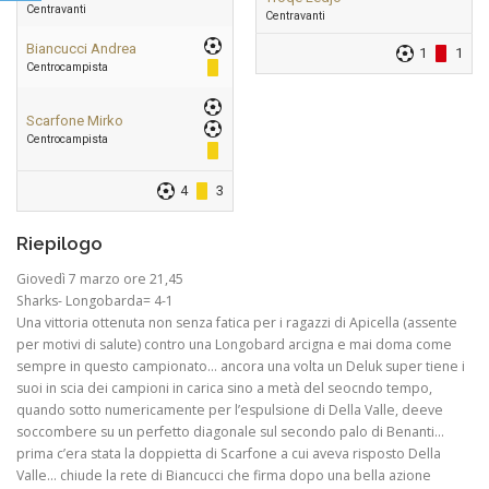
Centravanti
Centravanti
Biancucci Andrea
1
1
Centrocampista
Scarfone Mirko
Centrocampista
4
3
Riepilogo
Giovedì 7 marzo ore 21,45
Sharks- Longobarda= 4-1
Una vittoria ottenuta non senza fatica per i ragazzi di Apicella (assente
per motivi di salute) contro una Longobard arcigna e mai doma come
sempre in questo campionato… ancora una volta un Deluk super tiene i
suoi in scia dei campioni in carica sino a metà del seocndo tempo,
quando sotto numericamente per l’espulsione di Della Valle, deeve
soccombere su un perfetto diagonale sul secondo palo di Benanti…
prima c’era stata la doppietta di Scarfone a cui aveva risposto Della
Valle… chiude la rete di Biancucci che firma dopo una bella azione