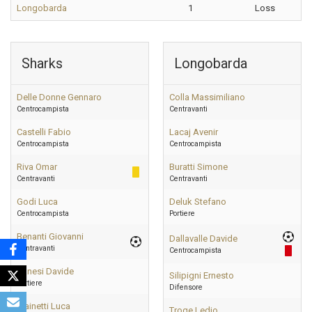
Longobarda
1
Loss
Sharks
Longobarda
Delle Donne Gennaro
Colla Massimiliano
Centrocampista
Centravanti
Castelli Fabio
Lacaj Avenir
Centrocampista
Centrocampista
Riva Omar
Buratti Simone
Centravanti
Centravanti
Godi Luca
Deluk Stefano
Centrocampista
Portiere
Benanti Giovanni
Dallavalle Davide
Centravanti
Centrocampista
Zanesi Davide
Silipigni Ernesto
Portiere
Difensore
Mainetti Luca
Troqe Ledjo