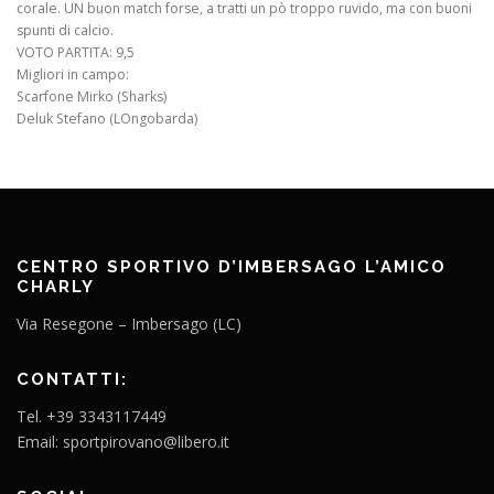
corale. UN buon match forse, a tratti un pò troppo ruvido, ma con buoni
spunti di calcio.
VOTO PARTITA: 9,5
Migliori in campo:
Scarfone Mirko (Sharks)
Deluk Stefano (LOngobarda)
CENTRO SPORTIVO D’IMBERSAGO L’AMICO
CHARLY
Via Resegone – Imbersago (LC)
CONTATTI:
Tel. +39 3343117449
Email: sportpirovano@libero.it