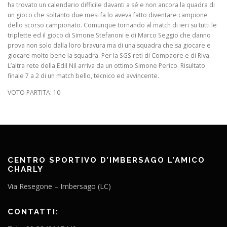
ha trovato un calendario difficile davanti a sé e non ancora la quadra di
un gioco che soltanto due mesi fa lo aveva fatto diventare campione
dello scorso campionato. Comunque tornando al match di ieri su tutti le
triplette ed il gioco di Simone Stefanoni e di Marco Seggio che danno
prova non solo dalla loro bravura ma di una squadra che sa giocare e
giocare molto bene la squadra. Per la SGS reti di Compaore e di Riva.
L’altra rete della Edil Nil arriva da un ottimo Simone Perico. Risultato
finale 7 a 2 di un match bello, tecnico ed avvincente.
VOTO PARTITA: 10
CENTRO SPORTIVO D’IMBERSAGO L’AMICO
CHARLY
Via Resegone – Imbersago (LC)
CONTATTI: