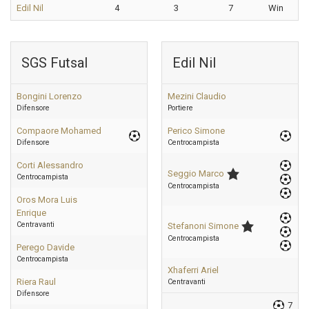
Edil Nil
4
3
7
Win
SGS Futsal
Edil Nil
Bongini Lorenzo
Mezini Claudio
Difensore
Portiere
Compaore Mohamed
Perico Simone
Difensore
Centrocampista
Corti Alessandro
Seggio Marco
Centrocampista
Centrocampista
Oros Mora Luis
Enrique
Centravanti
Stefanoni Simone
Centrocampista
Perego Davide
Centrocampista
Xhaferri Ariel
Riera Raul
Centravanti
Difensore
7