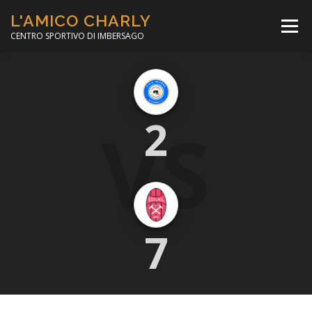
Passa
L'AMICO CHARLY
al
Menù
contenuto
CENTRO SPORTIVO DI IMBERSAGO
LA SOCCER LEAGUE
CORSO CALCIO A 5
VS
2
PER IL SOCIALE
MINIBASKET
SCUOLA TENNIS
7