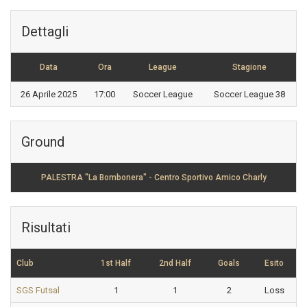
Dettagli
Data
Ora
League
Stagione
26 Aprile 2025
17:00
Soccer League
Soccer League 38
Ground
PALESTRA "La Bombonera" - Centro Sportivo Amico Charly
Risultati
Club
1st Half
2nd Half
Goals
Esito
SGS Futsal
1
1
2
Loss