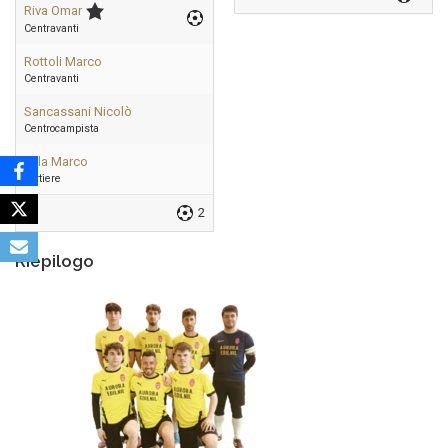
Riva Omar
Centravanti
Rottoli Marco
Centravanti
Sancassani Nicolò
Centrocampista
Villa Marco
Portiere
2
Riepilogo