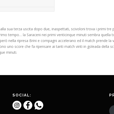
 alla sua terza uscita dopo due, inaspettati, scivoloni trova i primi tre
 primo tempo… la Saraceni nei primi venticinque minuti sembra quella to
rò nella ripresa Brini e compagni accelerano ed il match prende la vi
dono uno score che fa ripensare ai tanti match vinti in goleada della 
que minuti.
SOCIAL:
P