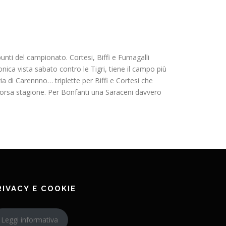
 punti del campionato. Cortesi, Biffi e Fumagalli
nica vista sabato contro le Tigri, tiene il campo più
a di Carennno… triplette per Biffi e Cortesi che
scorsa stagione. Per Bonfanti una Saraceni davvero
RIVACY E COOKIE
Leggi informativa