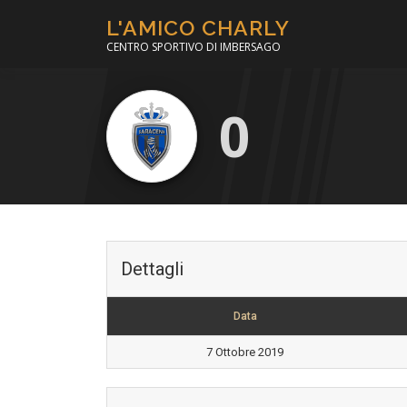
Passa
L'AMICO CHARLY
al
CENTRO SPORTIVO DI IMBERSAGO
contenuto
0
Dettagli
Data
7 Ottobre 2019