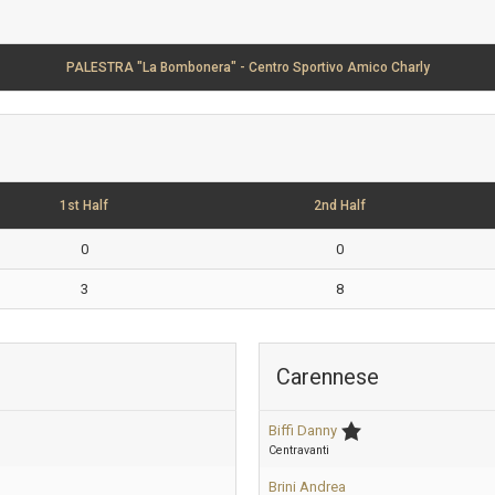
PALESTRA "La Bombonera" - Centro Sportivo Amico Charly
1st Half
2nd Half
0
0
3
8
Carennese
Biffi Danny
Centravanti
Brini Andrea