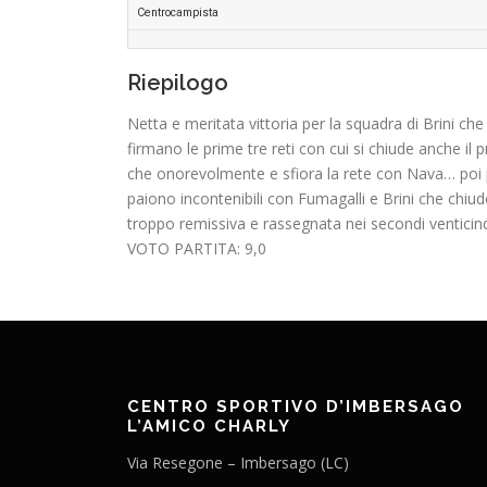
Centrocampista
Riepilogo
Netta e meritata vittoria per la squadra di Brini che
firmano le prime tre reti con cui si chiude anche il
che onorevolmente e sfiora la rete con Nava… poi pe
paiono incontenibili con Fumagalli e Brini che chiu
troppo remissiva e rassegnata nei secondi venticin
VOTO PARTITA: 9,0
CENTRO SPORTIVO D’IMBERSAGO
L’AMICO CHARLY
Via Resegone – Imbersago (LC)