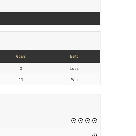
Goals
Esito
0
Loss
11
Win