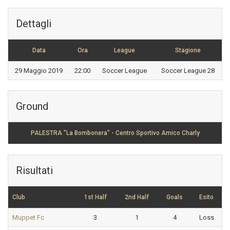
Dettagli
Data
Ora
League
Stagione
29 Maggio 2019
22:00
Soccer League
Soccer League 28
Ground
PALESTRA "La Bombonera" - Centro Sportivo Amico Charly
Risultati
Club
1st Half
2nd Half
Goals
Esito
Muppet Fc
3
1
4
Loss