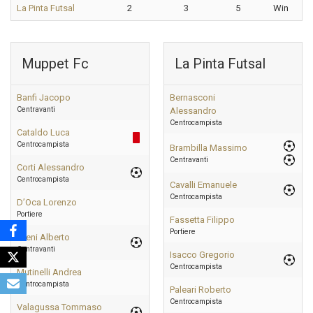
La Pinta Futsal
2
3
5
Win
Muppet Fc
La Pinta Futsal
Banfi Jacopo
Bernasconi
Centravanti
Alessandro
Centrocampista
Cataldo Luca
Centrocampista
Brambilla Massimo
Centravanti
Corti Alessandro
Centrocampista
Cavalli Emanuele
Centrocampista
D’Oca Lorenzo
Portiere
Fassetta Filippo
Portiere
Fileni Alberto
Centravanti
Isacco Gregorio
Centrocampista
Mutinelli Andrea
Centrocampista
Paleari Roberto
Centrocampista
Valagussa Tommaso