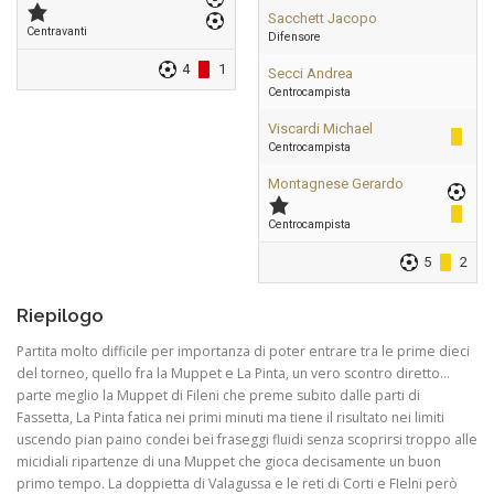
Sacchett Jacopo
Centravanti
Difensore
4
1
Secci Andrea
Centrocampista
Viscardi Michael
Centrocampista
Montagnese Gerardo
Centrocampista
5
2
Riepilogo
Partita molto difficile per importanza di poter entrare tra le prime dieci
del torneo, quello fra la Muppet e La Pinta, un vero scontro diretto…
parte meglio la Muppet di Fileni che preme subito dalle parti di
Fassetta, La Pinta fatica nei primi minuti ma tiene il risultato nei limiti
uscendo pian paino condei bei fraseggi fluidi senza scoprirsi troppo alle
micidiali ripartenze di una Muppet che gioca decisamente un buon
primo tempo. La doppietta di Valagussa e le reti di Corti e FIelni però