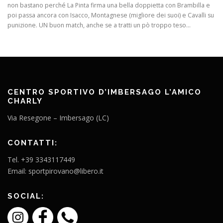
non bastano perché La Pinta firma una bella doppietta con Brambilla e
poi passa ancora con Isacco, Montagnese (migliore dei suoi) e Cavalli su
punizione. UN buon match, anche se a tratti un pò troppo teso…
CENTRO SPORTIVO D’IMBERSAGO L’AMICO
CHARLY
Via Resegone – Imbersago (LC)
CONTATTI:
Tel. +39 3343117449
Email: sportpirovano@libero.it
SOCIAL: