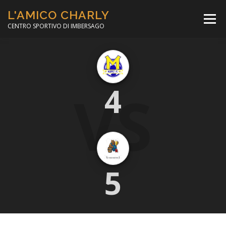
Passa
L'AMICO CHARLY
al
Menù
contenuto
CENTRO SPORTIVO DI IMBERSAGO
LA SOCCER LEAGUE
CORSO CALCIO A 5
VS
4
PER IL SOCIALE
MINIBASKET
SCUOLA TENNIS
5