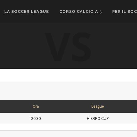
LA SOCCER LEAGUE
CORSO CALCIO A 5
PER IL SO
VS
Ora
League
20:30
HIERRO CUP