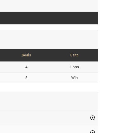
Goals
Esito
4
Loss
5
Win