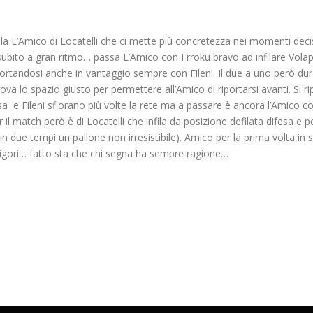
a L’Amico di Locatelli che ci mette più concretezza nei momenti deci
ubito a gran ritmo… passa L’Amico con Frroku bravo ad infilare Volapri
rtandosi anche in vantaggio sempre con Fileni. Il due a uno però dura
ova lo spazio giusto per permettere all’Amico di riportarsi avanti. Si r
 e Fileni sfiorano più volte la rete ma a passare è ancora l’Amico co
l match però è di Locatelli che infila da posizione defilata difesa e por
n due tempi un pallone non irresistibile). Amico per la prima volta in
igori… fatto sta che chi segna ha sempre ragione…