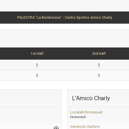
PALESTRA "La Bombonera" - Centro Sportivo Amico Charly
1st Half
2nd Half
2
2
3
2
L'Amico Charly
Locatelli Emmanuel
Centravanti
Valsecchi Stefano