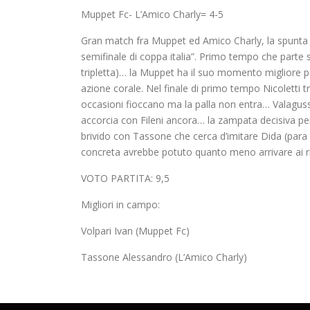
Muppet Fc- L’Amico Charly= 4-5
Gran match fra Muppet ed Amico Charly, la spunta l
semifinale di coppa italia”. Primo tempo che parte s
tripletta)… la Muppet ha il suo momento migliore po
azione corale. Nel finale di primo tempo Nicoletti tr
occasioni fioccano ma la palla non entra… Valagussa
accorcia con Fileni ancora… la zampata decisiva per i
brivido con Tassone che cerca d’imitare Dida (para i
concreta avrebbe potuto quanto meno arrivare ai r
VOTO PARTITA: 9,5
Migliori in campo:
Volpari Ivan (Muppet Fc)
Tassone Alessandro (L’Amico Charly)