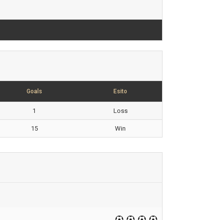
Goals
Esito
1
Loss
15
Win