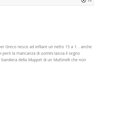
15
 per Greco riesce ad infilare un netto 15 a 1… anche
oi però la mancanza di uomini lascia il segno
la bandiera della Muppet di un Muttinelli che non