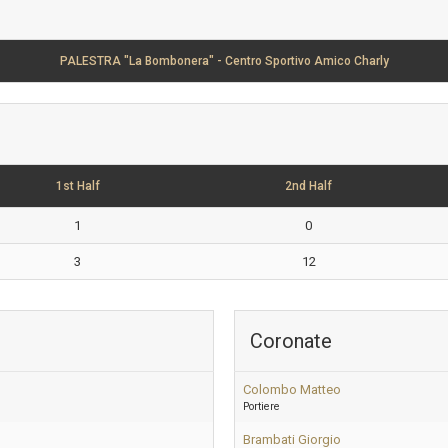
PALESTRA "La Bombonera" - Centro Sportivo Amico Charly
1st Half
2nd Half
1
0
3
12
Coronate
Colombo Matteo
Portiere
Brambati Giorgio