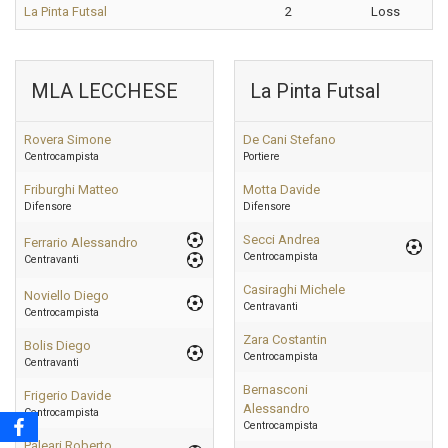
La Pinta Futsal
2
Loss
MLA LECCHESE
La Pinta Futsal
Rovera Simone
De Cani Stefano
Centrocampista
Portiere
Friburghi Matteo
Motta Davide
Difensore
Difensore
Secci Andrea
Ferrario Alessandro
Centrocampista
Centravanti
Casiraghi Michele
Noviello Diego
Centravanti
Centrocampista
Zara Costantin
Bolis Diego
Centrocampista
Centravanti
Bernasconi
Frigerio Davide
Alessandro
Centrocampista
Centrocampista
Paleari Roberto