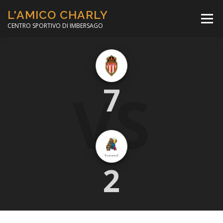
Passa
L'AMICO CHARLY
al
Menù
contenuto
CENTRO SPORTIVO DI IMBERSAGO
LA SOCCER LEAGUE
CORSO CALCIO A 5
VS
7
PER IL SOCIALE
MINIBASKET
SCUOLA TENNIS
2