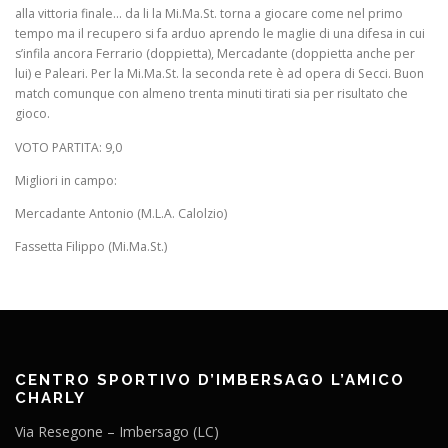
alla vittoria finale… da li la Mi.Ma.St. torna a giocare come nel primo
tempo ma il recupero si fa arduo aprendo le maglie di una difesa in cui
s’infila ancora Ferrario (doppietta), Mercadante (doppietta anche per
lui) e Paleari. Per la Mi.Ma.St. la seconda rete è ad opera di Secci. Buon
match comunque con almeno trenta minuti tirati sia per risultato che
gioco.
VOTO PARTITA: 9,0
Migliori in campo:
Mercadante Antonio (M.L.A. Calolzio)
Fassetta Filippo (Mi.Ma.St.)
CENTRO SPORTIVO D’IMBERSAGO L’AMICO
CHARLY
Via Resegone – Imbersago (LC)