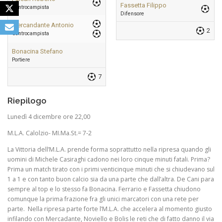
Fassetta Filippo
Centrocampista
Difensore
Mercandante Antonio
2
Centrocampista
Bonacina Stefano
Portiere
7
Riepilogo
Lunedì 4 dicembre ore 22,00
M.L.A. Calolzio- MI.Ma.St.= 7-2
La Vittoria dell’M.L.A. prende forma soprattutto nella ripresa quando gli
uomini di Michele Casiraghi cadono nei loro cinque minuti fatali. Prima?
Prima un match tirato con i primi venticinque minuti che si chiudevano sul
1 a 1 e con tanto buon calcio sia da una parte che dall’altra. De Cani para
sempre al top e lo stesso fa Bonacina. Ferrario e Fassetta chiudono
comunque la prima frazione fra gli unici marcatori con una rete per
parte. Nella ripresa parte forte l’M.L.A. che accelera al momento giusto
infilando con Mercadante, Noviello e Bolis le reti che di fatto danno il via