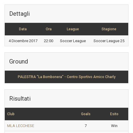
Dettagli
Data
Ora
League
Stagione
4 Dicembre 2017
22:00
Soccer League
Soccer League 25
Ground
PALESTRA "La Bombonera" - Centro Sportivo Amico Charly
Risultati
Club
Goals
Esito
MLA LECCHESE
7
Win