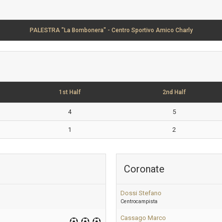
PALESTRA "La Bombonera" - Centro Sportivo Amico Charly
1st Half
2nd Half
4
5
1
2
Coronate
Dossi Stefano
Centrocampista
Cassago Marco