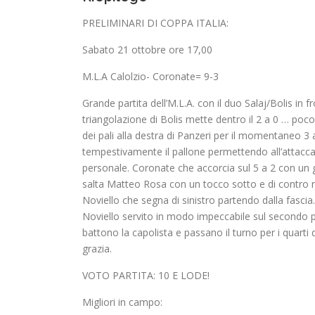
PRELIMINARI DI COPPA ITALIA:
Sabato 21 ottobre ore 17,00
M.L.A Calolzio- Coronate= 9-3
Grande partita dell’M.L.A. con il duo Salaj/Bolis in
triangolazione di Bolis mette dentro il 2 a 0 … poco do
dei pali alla destra di Panzeri per il momentaneo 3
tempestivamente il pallone permettendo all’attaccan
personale. Coronate che accorcia sul 5 a 2 con un gr
salta Matteo Rosa con un tocco sotto e di contro r
Noviello che segna di sinistro partendo dalla fascia
Noviello servito in modo impeccabile sul secondo pa
battono la capolista e passano il turno per i quarti 
grazia.
VOTO PARTITA: 10 E LODE!
Migliori in campo: