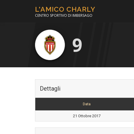
Passa
L'AMICO CHARLY
al
CENTRO SPORTIVO DI IMBERSAGO
contenuto
9
Dettagli
Data
21 Ottobre 2017