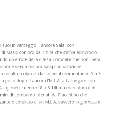
e i suoi in vantaggio… ancora Salaj con
i Masic con tiro dal limite che s’infila all’incrocio
ando un errore della difesa Coronate che non libera
ancora e segna ancora Salaj con un’azione
ala un altro colpo di classe per il momentaneo 5 a 3:
 ma poco dopo è ancora l’M.L.A. ad allungare con
Salaj, mette dentro l’8 a 3. Ultima marcatura è di
omini di Lombardo allenati da Piacentino che
alzante e continuo di un M.L.A. davvero in giornata di