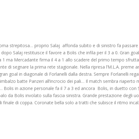
 froma strepitosa… proprio Salaj affonda subito e di sinistro fa passar
po Salaj restituisce il favore a Bolis che infila per il 3 a 0. Gran goal d
 a 1 ma Mercadante firma il 4 a 1 allo scadere del primo tempo sfrutt
te di segnare la prima rete stagionale. Nella ripresa l’M.L.A. preme 
an goal in diagonale di Forlanelli dalla destra. Sempre Forlanelli reg
imbalzo batte Panzeri all’incrocio dei pali… Il match sembra riaperto
… Bolis in azione personale fa il 7 a 3 ed ancora Bolis, in duetto con 
lo da Bolis involato sulla fascia sinistra. Grande prestazione degli u
di finale di coppa. Coronate bella solo a tratti che subisce il ritmo inc