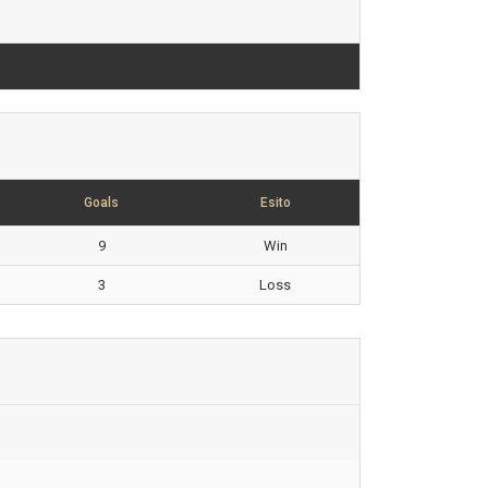
Goals
Esito
9
Win
3
Loss