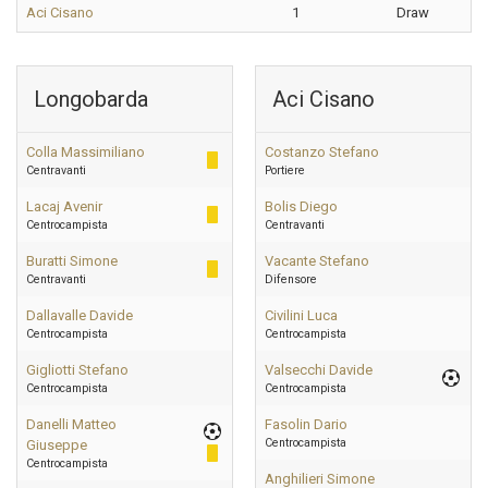
Aci Cisano
1
Draw
Longobarda
Aci Cisano
Colla Massimiliano
Costanzo Stefano
Centravanti
Portiere
Lacaj Avenir
Bolis Diego
Centrocampista
Centravanti
Buratti Simone
Vacante Stefano
Centravanti
Difensore
Dallavalle Davide
Civilini Luca
Centrocampista
Centrocampista
Gigliotti Stefano
Valsecchi Davide
Centrocampista
Centrocampista
Danelli Matteo
Fasolin Dario
Centrocampista
Giuseppe
Centrocampista
Anghilieri Simone