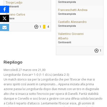
Centrocampista
Troqe Ledjo
Centravanti
Franceschetti Andrea
Centrocampista
Proano Carlos
Portiere
Castiello Alessandro
Centrocampista
1
4
Valentino Giovanni
Alberto
Centravanti
1
Riepilogo
Mercoledì 27 marzo ore 21,00
Longobarda- Evocar= 1-0 (1-1 d.t.s.) (andata 2-3)
Un match storico sia per la Longobarda che per l’Evocar che mai si
erano spinti così avanti in campionato… Appena iniziata alla prima
azione passa la Longobarda dopo due minuti con un tiro in diagonale
alto che si insacca sotto l’incrocio per opera di Danelli. Parità stabilità
dunque e Corvello e soci bravi a gestire con una difesa solida lasciando
a Colla il reparto d’attacco. Lentamente l’Evocar esce, gli uomini di