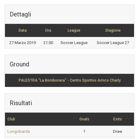
Dettagli
Data
Ora
League
Stagione
27 Marzo 2019
21:00
Soccer League
Soccer League 27
Ground
PALESTRA "La Bombonera" - Centro Sportivo Amico Charly
Risultati
Club
Goals
Esito
Longobarda
1
Draw