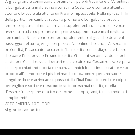
Vaglica girano e cominciano a premere… palo di Vacante e di Valentino,
la Longobarda fa male su ripartenza ma Costanzo è sempre attento,
attento e bravo è altrettanto un Proano impeccabile. Nella ripresa il film
della partita non cambia, Evocar a premere e Longobarda brava a
tenere e ripatire… il match arriva ai supplementari… ancora un Evocar
riversata in attacco,premere nel primo supplementare ma il risultato
non cambia. Nel secondo tempo supplementare il goal che decide il
passaggio del turno, Anghilieri passa a Valentino che lancia Valsecchi in
profondità, l’attaccante tocca ed infila in uscita con un diagonale basso
che batte l’incolpevole Proano in uscita. Gli ultimi secondi vedo un bel
lancio per Colla, bravo a liberarsi e d a colpire ma Costanzo esce e para
col corpo chiudendo porta e match. Un match bellissimo… tirato e vinto
proprio all’ultimo come i più bei match sono… onore per una super
Longobarda che arriva ad un passo dalla FInal Four… incredibile colpo
per Vaglica e soci che riescono in un impresa mai riuscita, quella
d’essere fra le rpime quattro del torneo… dopo, tanti, tanti campionati…
complimenti!
VOTO PARTITA: 10 E LODE!
Migliori in campo: tutti!!!