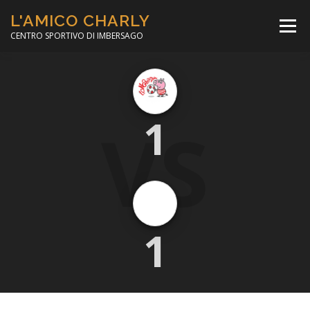
Passa
L'AMICO CHARLY
al
Menù
contenuto
CENTRO SPORTIVO DI IMBERSAGO
LA SOCCER LEAGUE
CORSO CALCIO A 5
VS
1
PER IL SOCIALE
MINIBASKET
SCUOLA TENNIS
1