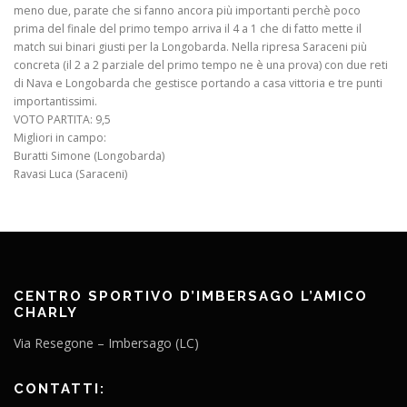
meno due, parate che si fanno ancora più importanti perchè poco
prima del finale del primo tempo arriva il 4 a 1 che di fatto mette il
match sui binari giusti per la Longobarda. Nella ripresa Saraceni più
concreta (il 2 a 2 parziale del primo tempo ne è una prova) con due reti
di Nava e Longobarda che gestisce portando a casa vittoria e tre punti
importantissimi.
VOTO PARTITA: 9,5
Migliori in campo:
Buratti Simone (Longobarda)
Ravasi Luca (Saraceni)
CENTRO SPORTIVO D’IMBERSAGO L’AMICO
CHARLY
Via Resegone – Imbersago (LC)
CONTATTI: