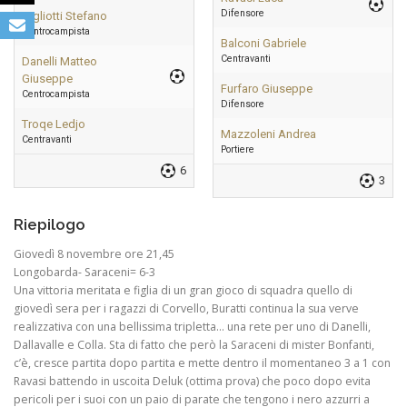
Difensore
Gigliotti Stefano
Centrocampista
Balconi Gabriele
Centravanti
Danelli Matteo
Giuseppe
Furfaro Giuseppe
Centrocampista
Difensore
Troqe Ledjo
Mazzoleni Andrea
Centravanti
Portiere
6
3
Riepilogo
Giovedì 8 novembre ore 21,45
Longobarda- Saraceni= 6-3
Una vittoria meritata e figlia di un gran gioco di squadra quello di
giovedì sera per i ragazzi di Corvello, Buratti continua la sua verve
realizzativa con una bellissima tripletta… una rete per uno di Danelli,
Dallavalle e Colla. Sta di fatto che però la Saraceni di mister Bonfanti,
c’è, cresce partita dopo partita e mette dentro il momentaneo 3 a 1 con
Ravasi battendo in uscoita Deluk (ottima prova) che poco dopo evita
pericoli per i suoi con un paio di parate che tengono i nero azzurri a