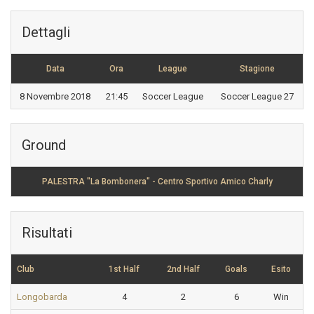
Dettagli
Data
Ora
League
Stagione
8 Novembre 2018
21:45
Soccer League
Soccer League 27
Ground
PALESTRA "La Bombonera" - Centro Sportivo Amico Charly
Risultati
Club
1st Half
2nd Half
Goals
Esito
Longobarda
4
2
6
Win