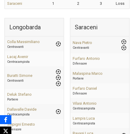
Saraceni
1
2
3
Loss
Longobarda
Saraceni
Colla Massimiliano
Nava Pietro
Centravanti
Centravanti
Lacaj Avenir
Furfaro Antonio
Centrocampista
Difensore
Malaspina Marco
Buratti Simone
Portiere
Centravanti
Furfaro Daniel
Difensore
Deluk Stefano
Portiere
Vilasi Antonio
Centrocampista
Dallavalle Davide
Centrocampista
Lampis Luca
Centrocampista
Silipigni Ernesto
Difensore
Ravasi Luca