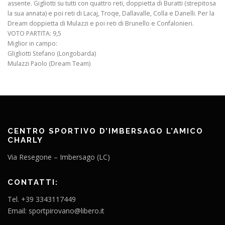
assente. Gigliotti su tutti con quattro reti, doppietta di Buratti (strepitosa
la sua annata) e poi reti di Lacaj, Troqe, Dallavalle, Colla e Danelli. Per la
Dream doppietta di Mulazzi e poi reti di Brunello e Confalonieri.
VOTO PARTITA: 9,5
Miglior in campo:
Gligliotti Stefano (Longobarda)
Mulazzi Paolo (Dream Team)
CENTRO SPORTIVO D’IMBERSAGO L’AMICO
CHARLY
Via Resegone – Imbersago (LC)
CONTATTI:
Tel. +39 3343117449
Email: sportpirovano@libero.it