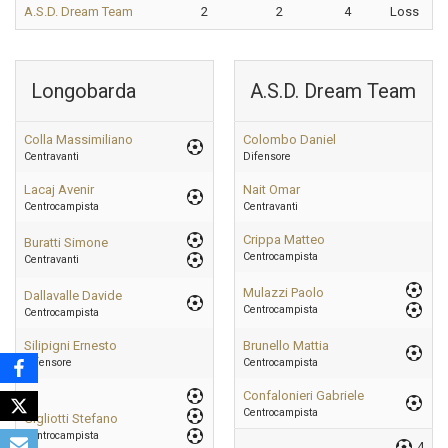
A.S.D. Dream Team
2
2
4
Loss
Longobarda
A.S.D. Dream Team
Colla Massimiliano
Colombo Daniel
Centravanti
Difensore
Lacaj Avenir
Nait Omar
Centrocampista
Centravanti
Crippa Matteo
Buratti Simone
Centrocampista
Centravanti
Mulazzi Paolo
Dallavalle Davide
Centrocampista
Centrocampista
Silipigni Ernesto
Brunello Mattia
Difensore
Centrocampista
Confalonieri Gabriele
Centrocampista
Gigliotti Stefano
Centrocampista
4