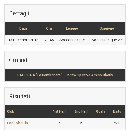
Dettagli
Data
Ora
League
Stagione
13 Dicembre 2018
21:45
Soccer League
Soccer League 27
Ground
PALESTRA "La Bombonera" - Centro Sportivo Amico Charly
Risultati
Club
1st Half
2nd Half
Goals
Esito
Longobarda
6
5
11
Win