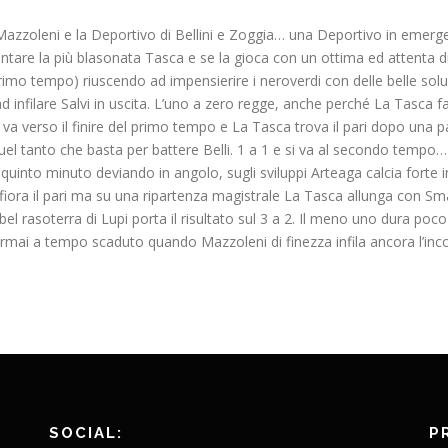
di Mazzoleni e la Deportivo di Bellini e Zoggia… una Deportivo in emer
ntare la più blasonata Tasca e se la gioca con un ottima ed attenta dif
rimo tempo) riuscendo ad impensierire i neroverdi con delle belle soluz
ad infilare Salvi in uscita. L’uno a zero regge, anche perché La Tasca 
Si va verso il finire del primo tempo e La Tasca trova il pari dopo un
o quel tanto che basta per battere Belli. 1 a 1 e si va al secondo tempo
l quinto minuto deviando in angolo, sugli sviluppi Arteaga calcia forte i
sfiora il pari ma su una ripartenza magistrale La Tasca allunga con Smaj
l rasoterra di Lupi porta il risultato sul 3 a 2. Il meno uno dura poco 
rriva ormai a tempo scaduto quando Mazzoleni di finezza infila ancora l’in
SOCIAL:
P