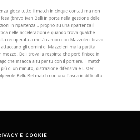
genza gioca tutto il match in cinque contati ma non
esa (bravo Ivan Belli in porta nella gestione delle
ioni in ripartenza… proprio su una ripartenza il
fatica nelle accelerazioni e quando trova qualche
a palla recuperata a metà campo con Mazzoleni bravo
… attaccano gli uomini di Mazzoleni ma la partita
n mezzo, Belli trova la respinta che però finisce in
ic che insacca a tu per tu con il portiere. Il match
più di un minuto, distrazione difensiva e Lister
colpevole Belli. Bel match con una Tasca in difficoltà
RIVACY E COOKIE