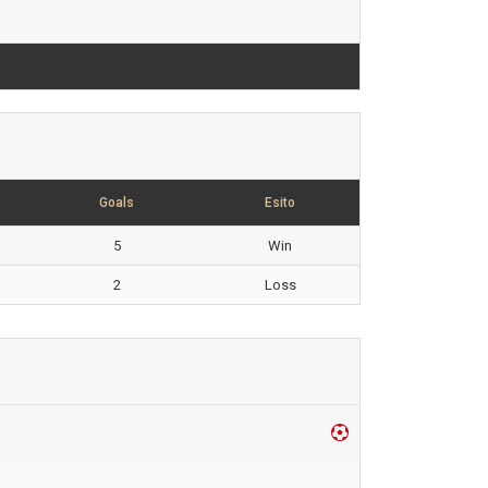
Goals
Esito
5
Win
2
Loss