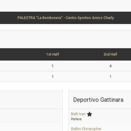
PALESTRA "La Bombonera" - Centro Sportivo Amico Charly
1st Half
2nd Half
1
4
1
1
Deportivo Gattinara
Belli Ivan
Portiere
Bellini Christopher