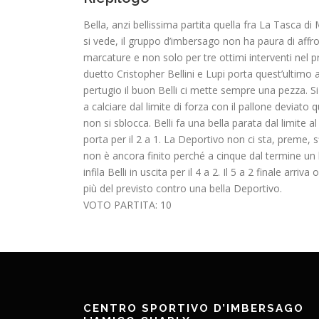
Bella, anzi bellissima partita quella fra La Tasca 
si vede, il gruppo d’imbersago non ha paura di affro
marcature e non solo per tre ottimi interventi nel p
duetto Cristopher Bellini e Lupi porta quest’ultimo 
pertugio il buon Belli ci mette sempre una pezza. 
a calciare dal limite di forza con il pallone deviat
non si sblocca. Belli fa una bella parata dal limite a
porta per il 2 a 1. La Deportivo non ci sta, preme, 
non è ancora finito perché a cinque dal termine un be
infila Belli in uscita per il 4 a 2. Il 5 a 2 finale a
più del previsto contro una bella Deportivo.
VOTO PARTITA: 10
CENTRO SPORTIVO D’IMBERSAGO