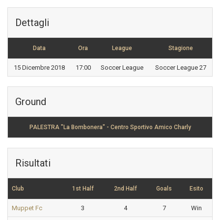
Dettagli
Data
Ora
League
Stagione
15 Dicembre 2018
17:00
Soccer League
Soccer League 27
Ground
PALESTRA "La Bombonera" - Centro Sportivo Amico Charly
Risultati
Club
1st Half
2nd Half
Goals
Esito
Muppet Fc
3
4
7
Win