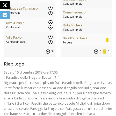
Centrocampista
Valagussa Tommaso
Corna Federico
Centravanti
Centrocampista
Riva Alessio
Rota Michele
Centravanti
Centrocampista
Villa Fabio
Salzillo Raffaele
Centrocampista
Portiere
7
4
1
Riepilogo
Sabato 15 dicembre 2018 ore 17,00
Il Paradiso della Brugola- Evocar= 7-4
Big match per l’accesso ai play off fra Il Paradiso della Brugola e l’Evocar.
Parte forte l’Evocar che passa su azione d’angolo con Bolis, reazione
della Brugola con Riva Alessio (migliore dei suoi) per il pareggio trovato
su una bella punizione. Passa ancora la squadra di Vaglica brava ad
infilare il 2 a 1 con Fasolin che batte incolpevole Miglioli dal limite dopo
un azione corale. Pareggia la Brugola con Valagussa con un tiro dal limite
che batte Salzillo, il tre a due della Brugola è di Fileni bravo a