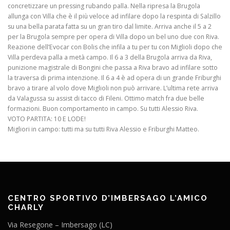
concretizzare un pressing rubando palla. Nella ripresa la Brugola
allunga con Villa che è il più veloce ad infilare dopo la respinta di Salzillo
su una bella parata fatta su un gran tiro dal limite. Arriva anche il 5 a 2
per la Brugola sempre per opera di Villa dopo un bel uno due con Riva.
Reazione dell’Evocar con Bolis che infila a tu per tu con Miglioli dopo che
Villa perdeva palla a metà campo. Il 6 a 3 della Brugola arriva da Riva,
punizione magistrale di Bongini che passa a Riva bravo ad infilare sotto
la traversa di prima intenzione. Il 6 a 4 è ad opera di un grande Friburghi
bravo a tirare al volo dove Miglioli non può arrivare. L’ultima rete arriva
da Valagussa su assist di tacco di Fileni. Ottimo match fra due belle
formazioni. Buon comportamento in campo. Su tutti Alessio Riva.
VOTO PARTITA: 10 E LODE!
Migliori in campo: tutti ma su tutti Riva Alessio e Friburghi Matteo.
CENTRO SPORTIVO D’IMBERSAGO L’AMICO
CHARLY
Via Resegone – Imbersago (LC)