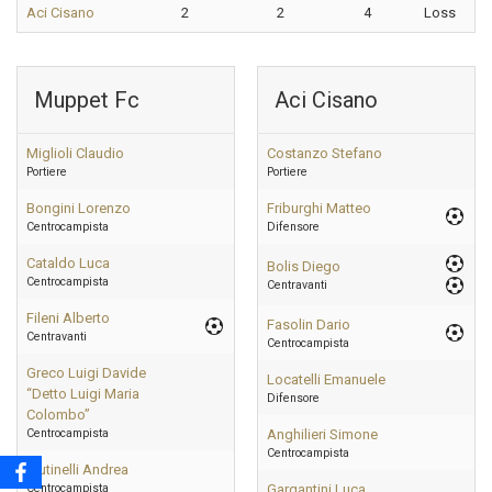
Aci Cisano
2
2
4
Loss
Muppet Fc
Aci Cisano
Miglioli Claudio
Costanzo Stefano
Portiere
Portiere
Bongini Lorenzo
Friburghi Matteo
Centrocampista
Difensore
Cataldo Luca
Bolis Diego
Centrocampista
Centravanti
Fileni Alberto
Fasolin Dario
Centravanti
Centrocampista
Greco Luigi Davide
Locatelli Emanuele
“Detto Luigi Maria
Difensore
Colombo”
Centrocampista
Anghilieri Simone
Centrocampista
Mutinelli Andrea
Centrocampista
Gargantini Luca