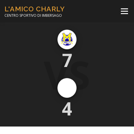
Passa
L'AMICO CHARLY
al
Menù
contenuto
CENTRO SPORTIVO DI IMBERSAGO
LA SOCCER LEAGUE
CORSO CALCIO A 5
VS
7
PER IL SOCIALE
MINIBASKET
SCUOLA TENNIS
4