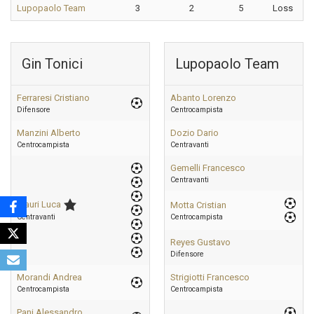
Lupopaolo Team
3
2
5
Loss
Gin Tonici
Lupopaolo Team
Ferraresi Cristiano
Abanto Lorenzo
Difensore
Centrocampista
Manzini Alberto
Dozio Dario
Centrocampista
Centravanti
Gemelli Francesco
Centravanti
Mauri Luca
Motta Cristian
Centravanti
Centrocampista
Reyes Gustavo
Difensore
Morandi Andrea
Strigiotti Francesco
Centrocampista
Centrocampista
Pani Alessandro