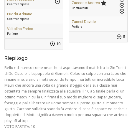
Zaccone Andrea
Centrocampista
Centravanti
Puddu Adriano
Centrocampista
Zanesi Davide
Portiere
Valtolina Enrico
Portiere
5
10
Riepilogo
Bello ed intenso come neanche ci aspettavamo il match fra la Gin Tonici
di De Cicco e la Lupopaolo di Gemelli. Colpo su colpo con una Lupo che
rimane in scia sino a metà secondo tempo… su tutti un incredibile Luca
Mauri che ancora una volta da grande sfoggio della sua classe mai
ostentata ma sempre finalizzata alla squadra. Il 10 a 5 finale parla di un
ottimo match in cui la Gin firma il suo modo migliore di saper giocare,
fraseggi e palla liberare un uomo sempre al posto giusto al momento
giusto. Zaccone sull’altra sponda fa vedere di cosa è capace ed anche la
doppietta di Motta significa davvero molto per una squadra che arriva ai
play off al top!
VOTO PARTITA: 10