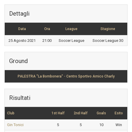
Dettagli
Data
Ora
League
Stagione
25 Agosto 2021
21:00
Soccer League
Soccer League 30
Ground
PALESTRA "La Bombonera" - Centro Sportivo Amico Charly
Risultati
Club
1st Half
2nd Half
Goals
Esito
Gin Tonici
5
5
10
Win