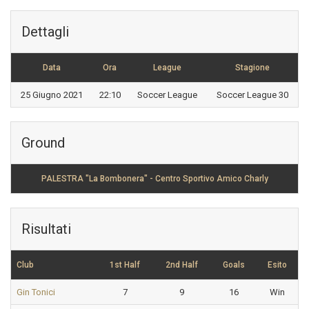
Dettagli
Data
Ora
League
Stagione
25 Giugno 2021
22:10
Soccer League
Soccer League 30
Ground
PALESTRA "La Bombonera" - Centro Sportivo Amico Charly
Risultati
Club
1st Half
2nd Half
Goals
Esito
Gin Tonici
7
9
16
Win