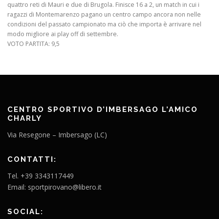
quattro reti di Mauri e due di Brugola. Finisce 16 a 2, un match in cui i
ragazzi di Montemarenzo pagano un centro campo ancora non nelle
condizioni del passato campionato ma ciò che importa è arrivare nel
modo migliore ai play off di settembre.
VOTO PARTITA: 9,5
CENTRO SPORTIVO D’IMBERSAGO L’AMICO
CHARLY
Via Resegone – Imbersago (LC)
CONTATTI:
Tel. +39 3343117449
Email: sportpirovano@libero.it
SOCIAL: