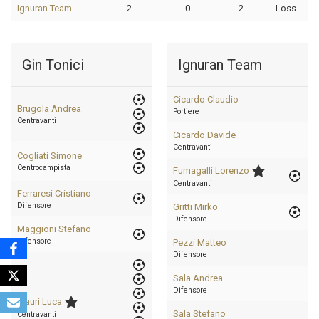
Ignuran Team
2
0
2
Loss
Gin Tonici
Ignuran Team
Cicardo Claudio
Brugola Andrea
Portiere
Centravanti
Cicardo Davide
Centravanti
Cogliati Simone
Centrocampista
Fumagalli Lorenzo
Centravanti
Ferraresi Cristiano
Difensore
Gritti Mirko
Difensore
Maggioni Stefano
Difensore
Pezzi Matteo
Difensore
Sala Andrea
Difensore
Mauri Luca
Sala Stefano
Centravanti