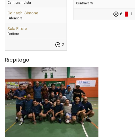
Centrocampista
Centravanti
Colnaghi Simone
6
1
Difensore
Sala Ettore
Portiere
2
Riepilogo