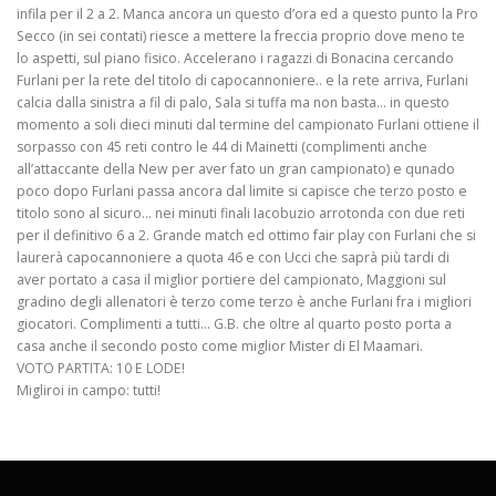
infila per il 2 a 2. Manca ancora un questo d’ora ed a questo punto la Pro
Secco (in sei contati) riesce a mettere la freccia proprio dove meno te
lo aspetti, sul piano fisico. Accelerano i ragazzi di Bonacina cercando
Furlani per la rete del titolo di capocannoniere.. e la rete arriva, Furlani
calcia dalla sinistra a fil di palo, Sala si tuffa ma non basta… in questo
momento a soli dieci minuti dal termine del campionato Furlani ottiene il
sorpasso con 45 reti contro le 44 di Mainetti (complimenti anche
all’attaccante della New per aver fato un gran campionato) e qunado
poco dopo Furlani passa ancora dal limite si capisce che terzo posto e
titolo sono al sicuro… nei minuti finali Iacobuzio arrotonda con due reti
per il definitivo 6 a 2. Grande match ed ottimo fair play con Furlani che si
laurerà capocannoniere a quota 46 e con Ucci che saprà più tardi di
aver portato a casa il miglior portiere del campionato, Maggioni sul
gradino degli allenatori è terzo come terzo è anche Furlani fra i migliori
giocatori. Complimenti a tutti… G.B. che oltre al quarto posto porta a
casa anche il secondo posto come miglior Mister di El Maamari.
VOTO PARTITA: 10 E LODE!
Migliroi in campo: tutti!