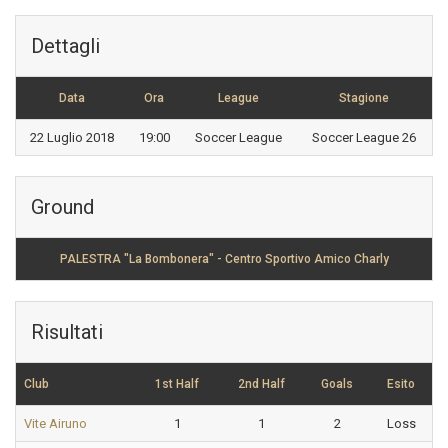
Dettagli
Data
Ora
League
Stagione
22 Luglio 2018
19:00
Soccer League
Soccer League 26
Ground
PALESTRA "La Bombonera" - Centro Sportivo Amico Charly
Risultati
Club
1st Half
2nd Half
Goals
Esito
Vite Airuno
1
1
2
Loss