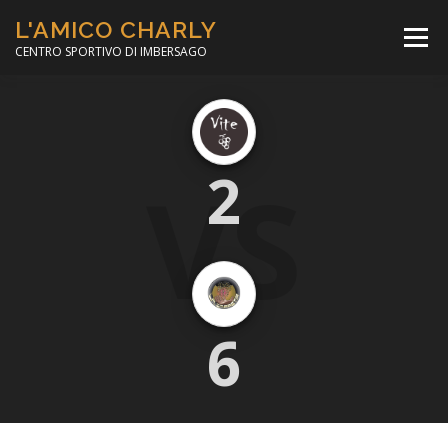
Passa
L'AMICO CHARLY
al
Menù
contenuto
CENTRO SPORTIVO DI IMBERSAGO
LA SOCCER LEAGUE
CORSO CALCIO A 5
VS
2
PER IL SOCIALE
MINIBASKET
SCUOLA TENNIS
6