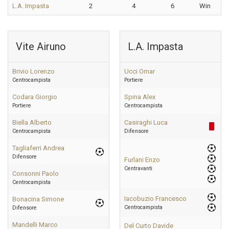
L.A. Impasta
2
4
6
Win
Vite Airuno
L.A. Impasta
Brivio Lorenzo
Ucci Omar
Centrocampista
Portiere
Codara Giorgio
Spina Alex
Portiere
Centrocampista
Biella Alberto
Casiraghi Luca
Centrocampista
Difensore
Tagliaferri Andrea
Difensore
Furlani Enzo
Centravanti
Consonni Paolo
Centrocampista
Iacobuzio Francesco
Bonacina Simone
Centrocampista
Difensore
Mandelli Marco
Del Curto Davide