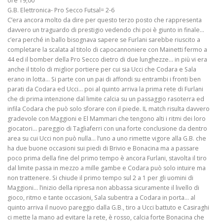
ore 19,00
G.B. Elettronica- Pro Secco Futsal= 2-6
C’era ancora molto da dire per questo terzo posto che rappresenta
davvero un traguardo di prestigio vedendo chi poi è giunto in finale…
c’era perché in ballo bisognava sapere se Furlani sarebbe riuscito a
completare la scalata al titolo di capocannoniere con Mainetti fermo a
44 ed il bomber della Pro Secco dietro di due lunghezze… in più vi era
anche il titolo di miglior portiere per cui sia Ucci che Codara e Sala
erano in lotta… Si parte con un pai di affondi su entrambi i fronti ben
parati da Codara ed Ucci… poi al quinto arriva la prima rete di Furlani
che di prima intenzione dal limite calcia su un passaggio rasoterra ed
infila Codara che può solo sforare con il piede. IL match risulta davvero
gradevole con Maggioni e El Mammari che tengono alti i ritmi dei loro
giocatori… pareggio di Tagliaferri con una forte conclusione da dentro
area su cui Ucci non può nulla… l’uno a uno rimette vigore alla G.B. che
ha due buone occasioni sui piedi di Brivio e Bonacina ma a passare
poco prima della fine del primo tempo è ancora Furlani, stavolta il tiro
dal limite passa in mezzo a mille gambe e Codara può solo intuire ma
non trattenere. Si chiude il primo tempo sul 2 a 1 per gli uomini di
Maggioni… l’inizio della ripresa non abbassa sicuramente il livello di
gioco, ritmo e tante occasioni, Sala subentra a Codara in porta… al
quinto arriva il nuovo pareggio dalla G.B., tiro a Ucci battuto e Casiraghi
ci mette la mano ad evitare la rete, è rosso, calcia forte Bonacina che