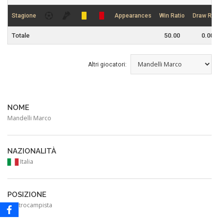
Stagione
Appearances
Win Ratio
Draw Rati
Totale
50.00
0.00
Altri giocatori:
NOME
Mandelli Marco
NAZIONALITÀ
Italia
POSIZIONE
Centrocampista