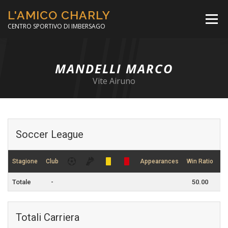
Passa
L'AMICO CHARLY
al
Menù
contenuto
CENTRO SPORTIVO DI IMBERSAGO
LA SOCCER LEAGUE
CORSO CALCIO A 5
MANDELLI MARCO
Vite Airuno
PER IL SOCIALE
MINIBASKET
Soccer League
SCUOLA TENNIS
Stagione
Club
Appearances
Win Ratio
Dr
Totale
-
50.00
Totali Carriera