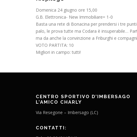
Domenica 24 giugno ore 15,00
G.B. Elettronica- New Immobiliare= 1-0
Basta una rete di Bonacina per prendersi i tre pun
palo, le prova tutte ma Codara è insuperabile… Partit
ma da anche la convinzione a Friburghi e compagni 
VOTO PARTITA: 10
Migliori in campo: tutti!
CENTRO SPORTIVO D’IMBERSAGO
L’AMICO CHARLY
Via Resegone – Imbersago (LC)
CONTATTI: