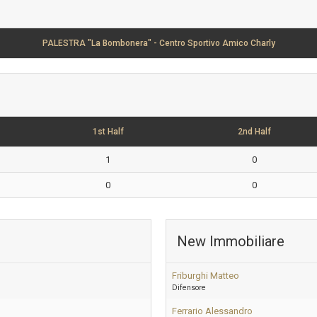
PALESTRA "La Bombonera" - Centro Sportivo Amico Charly
1st Half
2nd Half
1
0
0
0
New Immobiliare
Friburghi Matteo
Difensore
Ferrario Alessandro