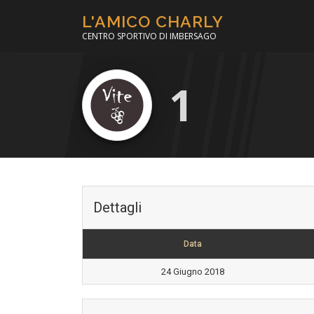
Passa
L'AMICO CHARLY
al
CENTRO SPORTIVO DI IMBERSAGO
contenuto
1
Dettagli
Data
24 Giugno 2018