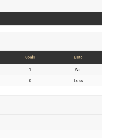
Goals
Esito
1
Win
0
Loss