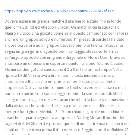
https://app.veo.co/matches/20250522-tv-contro-22-5-2e2af337/
Doveva essere un grande match ed alla fine lo è stato fino in fondo
quello fra Edil Nil ed Atletico Huracan. Un match in cui la squadra di
Mauro Huitocolo ha giocato come sa in questo campionato con la forza
anche di un gruppo solido e numeroso, l’ingresso di Sardella ha dato
ancora più valore ad un gruppo davvero pieno di talenti, l’attaccante
segna un gran gol in diagonale per il vantaggio stessa sorte arriva
sull’angolo opposto con un grande diagonale di Flores Uber bravo ad
anticipare un difensore in copertura punto nulla può l’ottimo Claudio
Mezini sui due gol che sanciscono il 2 a 0 di fine primo tempo. Nella
ripresa L’Edil Nil ci prova a tirare fuori la testa iniziando anche a
impensierire Blanco che nel primo tempo è stato praticamente
inoperoso. Dicevamo che comunque l’edil si fa vedere in attacco ma il
baricentro anche se si sposta leggermente da sempre possibilità di
allungare per i ragazzi della Huracan che infatti lo fanno sulla punizione
dalla distanza che vede la sfortunata deviazione di un difensore a
mettere fuori gioco Mezini. Il 3 a 0 non chiude i giochi e non li chiude
neanche la quarta segnatura ad opera di Darling Moran. Il merito dei
ragazzi di Ariel Xhaferri è proprio quello di non uscire mai dal match ed
infatti nel finale trova prima il 4-1 con Marco Seggio e poi il definitivo 42