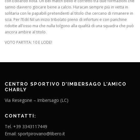
con Edoardo Rota. Un bel match bello e corretto tra due formazioni che
sanno davvero giocare bene a calcio. Huracan sempre più in vetta in
solitaria con le papabili pretendenti al titolo che cercano di rimanere in
scia. Per l’Edil Nil un inizio tribolato pieno di infortuni e con panchine
ridotte all’osso ma che nulla tolgono alla qualità di una squadra che può
ancora ambire al titolo.
VOTO PARTITA: 10 E LODE!
CENTRO SPORTIVO D’IMBERSAGO L’AMICO
CHARLY
Via Resegone – Imbersago (LC)
CONTATTI:
Tel. +39 3343117449
Email: sportpirovano@libero.it