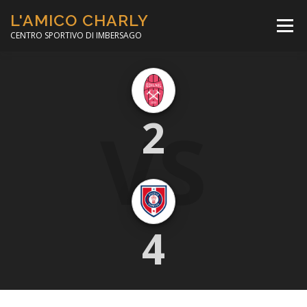
Passa
L'AMICO CHARLY
al
Menù
contenuto
CENTRO SPORTIVO DI IMBERSAGO
LA SOCCER LEAGUE
CORSO CALCIO A 5
VS
2
PER IL SOCIALE
MINIBASKET
SCUOLA TENNIS
4