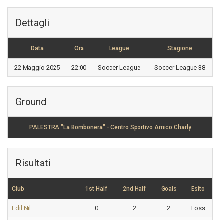
Dettagli
Data
Ora
League
Stagione
22 Maggio 2025
22:00
Soccer League
Soccer League 38
Ground
PALESTRA "La Bombonera" - Centro Sportivo Amico Charly
Risultati
Club
1st Half
2nd Half
Goals
Esito
Edil Nil
0
2
2
Loss