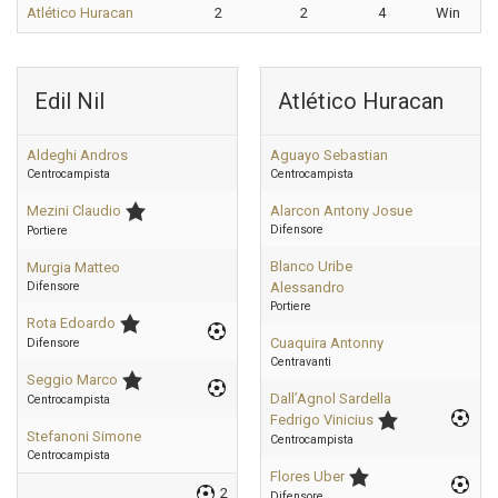
Atlético Huracan
2
2
4
Win
Edil Nil
Atlético Huracan
Aldeghi Andros
Aguayo Sebastian
Centrocampista
Centrocampista
Mezini Claudio
Alarcon Antony Josue
Difensore
Portiere
Blanco Uribe
Murgia Matteo
Difensore
Alessandro
Portiere
Rota Edoardo
Cuaquira Antonny
Difensore
Centravanti
Seggio Marco
Dall’Agnol Sardella
Centrocampista
Fedrigo Vinicius
Stefanoni Simone
Centrocampista
Centrocampista
Flores Uber
2
Difensore