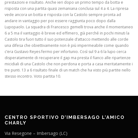
prestazioni e risultato. Anche ieri dopo un primo tempo da botta e
risposta con una partita quasi zemaniana conclusa sul 4 a 4. La ripresa
vede ancora un botta e risposta con la Castolo sempre pronta ad
andare in vantaggio per poi essere raggiunta poco dopo dalla
Lupopaolo. La squadra di Francesco gemelli trova anche il momentaneo
6 a 5 ma il vantaggio è breve ed effimero, già perché in pochi minuti la
Castolo tira fuori tutto il suo potenziale d’attacco mettendo alle corde
una difesa che obiettivamente non è più impermeabile come quando
c’era Gustavo Reyes fermo per infortunio. Così sul 9 a 6 la lupo cerca
disperatamente di recuperare il gap ma presta il fianco alle ripartenze
micidiali di una Castolo che non perdona e porta a casa meritatamente i
tre punti. 13 a 6 risultato finale di un match che ha visto più partite nello
stesso incontro. Voto partita 10.
CENTRO SPORTIVO D’IMBERSAGO L’AMICO
CHARLY
Via Resegone – Imbersago (LC)