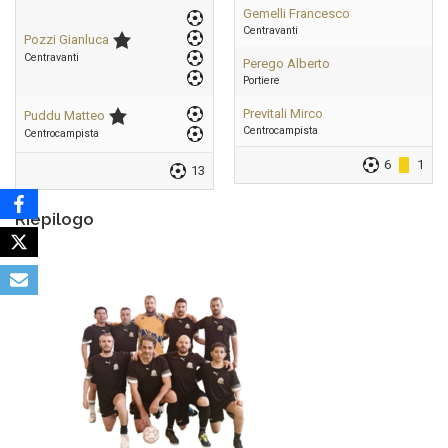
Gemelli Francesco
Centravanti
Pozzi Gianluca
Centravanti
Perego Alberto
Portiere
Previtali Mirco
Puddu Matteo
Centrocampista
Centrocampista
6
1
13
Riepilogo