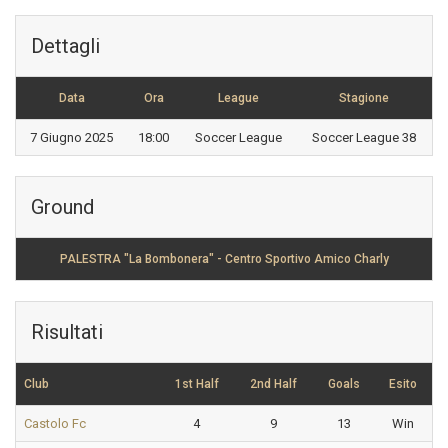
Dettagli
Data
Ora
League
Stagione
7 Giugno 2025
18:00
Soccer League
Soccer League 38
Ground
PALESTRA "La Bombonera" - Centro Sportivo Amico Charly
Risultati
Club
1st Half
2nd Half
Goals
Esito
Castolo Fc
4
9
13
Win