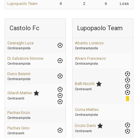
Lupopaolo Team
4
2
6
Loss
Castolo Fc
Lupopaolo Team
Casiraghi Luca
Abanto Lorenzo
Centrocampista
Centrocampista
Di Salvatore Simone
Alvaro Francesco
Centrocampista
Centrocampista
Durro Besmir
Centrocampista
Belli Nicolò
Centravanti
Gilardi Matteo
Centravanti
Corna Matteo
Pachas Enzo
Centrocampista
Centrocampista
Dozio Dario
Pachas Gino
Centravanti
Centravanti