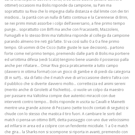
ottime!) occasioni ma Bolis risponde da campione, su Pani ma
soprattutto su Riva che lo impegna dalla distanza e dal limite con dei tiri
insidiosi… la parità con un nulla di fatto continua e la Carennese di Brini,
se nei primi minuti assorbe i colpi dell’avversario, a fine primo tempo
punge… soprattutto con Biffi ma anche con Fracassetti, Mazzoleni,
Fumagalli e lo stesso Brini ma Valtolina risponde al collega da campione
parando almeno tre reti già fatte. SI va così sullo 0 a 0 a fine primo
tempo. Gli uomini di De Cicco (tutte giuste le sue decisioni)… partono
forte come nel primo tempo, premendo dalle parti di Bolis ma portiere
ed un’ottima difesa (vedi Scalzi) tengono bene usando il possesso palla
anche per rifiatare… Omar Riva gioca praticamente a tutto campo
(davvero in ottima forma!) con un gioco di gambe e di piedi da categoria
(B in su!!!)… sta di fatto che il match vive di un’occasione dietro l’altra con
il pubblico che si diverte davvero molto… correttezza ed animi sereni
(merito anche di Giroletti al fischietto)… ci vuole un colpo da maestro
per passare ma Valtolina compie due autentici miracoli con due
interventi contro tempo… Bolis risponde in uscita su Cavalli e Mainetti
mentre una grande azione di Pezzano (sette tocchi contati di seguito) si
chiude con lo stesso che mastica il tiro fuori. A cambiare le sorti del
match ci pensa un ottimo Biffi, detta passaggio con uno due velocissimo
ad infilarsi in area ed a colpire con un fendente micidiale. 1 a 0 e match
che gira… la Sharks non si scompone si riporta in avanti, premendo con