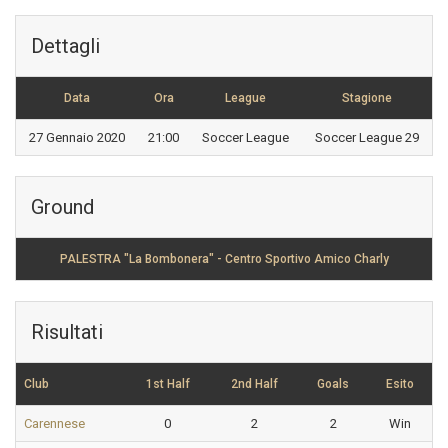
Dettagli
Data
Ora
League
Stagione
27 Gennaio 2020
21:00
Soccer League
Soccer League 29
Ground
PALESTRA "La Bombonera" - Centro Sportivo Amico Charly
Risultati
Club
1st Half
2nd Half
Goals
Esito
Carennese
0
2
2
Win