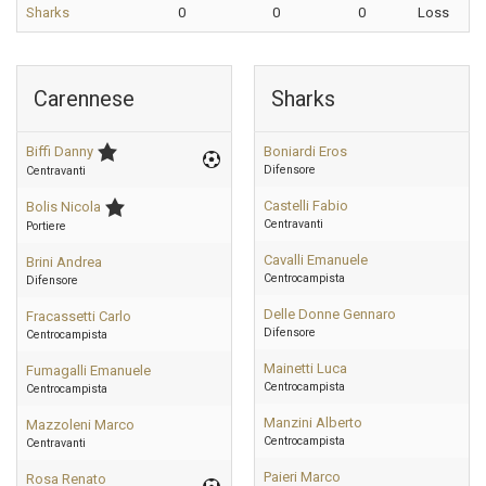
Sharks
0
0
0
Loss
Carennese
Sharks
Biffi Danny
Boniardi Eros
Difensore
Centravanti
Castelli Fabio
Bolis Nicola
Centravanti
Portiere
Cavalli Emanuele
Brini Andrea
Centrocampista
Difensore
Delle Donne Gennaro
Fracassetti Carlo
Difensore
Centrocampista
Mainetti Luca
Fumagalli Emanuele
Centrocampista
Centrocampista
Manzini Alberto
Mazzoleni Marco
Centrocampista
Centravanti
Paieri Marco
Rosa Renato