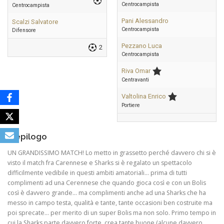
Centrocampista
Centrocampista
Pani Alessandro
Scalzi Salvatore
Centrocampista
Difensore
Pezzano Luca
2
Centrocampista
Riva Omar
Centravanti
Valtolina Enrico
Portiere
Riepilogo
UN GRANDISSIMO MATCH! Lo metto in grassetto perché davvero chi si è
visto il match fra Carennese e Sharks si è regalato un spettacolo
difficilmente vedibile in questi ambiti amatoriali… prima di tutti
complimenti ad una Cerennese che quando gioca così e con un Bolis
così è davvero grande… ma complimenti anche ad una Sharks che ha
messo in campo testa, qualità e tante, tante occasioni ben costruite ma
poi sprecate… per merito di un super Bolis ma non solo. Primo tempo in
cui la Sharks parte davvero forte, crea tante buone (alcune davvero