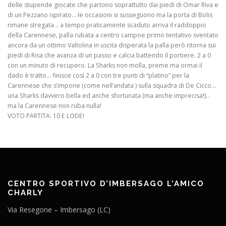
delle stupende giocate che partono soprattutto dai piedi di Omar Riva e
di un Pezzano ispirato… le occasioni si susseguono ma la porta di Bolis
rimane stregata… a tempo praticamente scaduto arriva il raddoppio
della Carennese, palla rubata a centro campoe primo tentativo sventato
ancora da un ottimo Valtolina in uscita disperata la palla però ritorna sui
piedi di Risa che avanza di un passo e calcia battendo il portiere. 2 a 0
con un minuto di recupero. La Sharks non molla, preme ma ormai il
dado è tratto… finisce così 2 a 0 con tre punti di “platino” per la
Carennese che s’impone (come nell’andata ) sulla squadra di De Cicco…
una Sharks davvero bella ed anche sfortunata (ma anche imprecisa!)…
ma la Carennese non ruba nulla!
VOTO PARTITA: 10 E LODE!
CENTRO SPORTIVO D’IMBERSAGO L’AMICO
CHARLY
Via Resegone – Imbersago (LC)