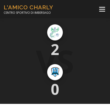
Passa
L'AMICO CHARLY
al
Menù
contenuto
CENTRO SPORTIVO DI IMBERSAGO
LA SOCCER LEAGUE
CORSO CALCIO A 5
VS
2
PER IL SOCIALE
MINIBASKET
SCUOLA TENNIS
0