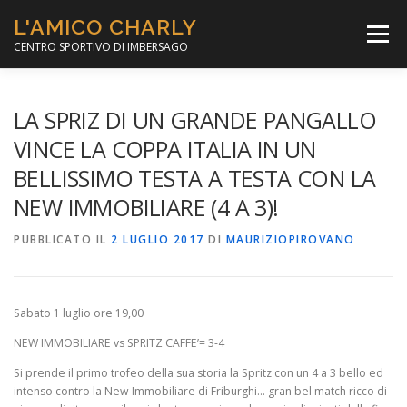
Passa
L'AMICO CHARLY
al
Menù
contenuto
CENTRO SPORTIVO DI IMBERSAGO
LA SOCCER LEAGUE
CORSO CALCIO A 5
LA SPRIZ DI UN GRANDE PANGALLO
VINCE LA COPPA ITALIA IN UN
BELLISSIMO TESTA A TESTA CON LA
PER IL SOCIALE
MINIBASKET
NEW IMMOBILIARE (4 A 3)!
PUBBLICATO IL
SCUOLA TENNIS
2 LUGLIO 2017
DI
MAURIZIOPIROVANO
Sabato 1 luglio ore 19,00
NEW IMMOBILIARE vs SPRITZ CAFFE’= 3-4
Si prende il primo trofeo della sua storia la Spritz con un 4 a 3 bello ed
intenso contro la New Immobiliare di Friburghi… gran bel match ricco di