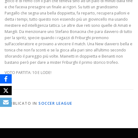
gioco e di ritmo con il pari che teneva sino ad un paio di minuti dalla fine
e che faceva presagire un finale ai rigori. Su tutti un grandissimo
Pangallo che segna una bella doppietta, fa reparto, recupera palloni e
detta i tempi, tutto questo non essendo più un giovincello ma usando
mestiere ed intelligenza tattica. Le altre due reti sono quelle di Amati e
Mangili. Da menzionare uno Stefano Bonacina che para davvero di tutto
per la spritz, specie quando i ragazzi di Friburghi premono
sull’acceleratore e provano a vincere il match. Una New davvero bella e
tonica che non fa sconti e se la gioca alla pari sino all’ultimo secondo
sfiorando il pareggio più volte. Mainetti in doppietta e Benanti non
bastano però per dare a mister Friburghi il primo storico trofeo.
VOTO PARTITA: 10 E LODE!
PUBBLICATO IN
SOCCER LEAGUE