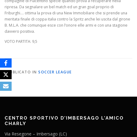
compagine di Piacentino specie quando prova a recuperare nella
ripresa. Da segnalare un bel match ed un gran goal proprio di
Friburghi…. ottima la prova di una New Immobiliare che si prende una
meritata finale di coppa italia contro la Spritz anche lei uscita dal girone
B. M.L.A. che comunque esce con l’onore elle armi e con una stagione
davvero positiva.
VOTO PARTITA: 9,5
PUBBLICATO IN
SOCCER LEAGUE
CENTRO SPORTIVO D’IMBERSAGO L’AMICO
CHARLY
Via Resegone – Imbersago (LC)