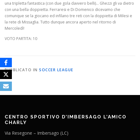
una tripletta fantastica (con due gola davvero belli)… Ghezzi gli va dietro
con una bella doppietta. Ferraresi e Di Domenico dicevamo che
comunque se la giocano ed infilano tre reti con la doppietta di Milesi e
la rete di Missaglia. Tutto dunque ancora aperto nel ritorno di
Mercoledì!
VOTO PARTITA: 10
PUBBLICATO IN
SOCCER LEAGUE
CENTRO SPORTIVO D’IMBERSAGO L’AMICO
CHARLY
Via Resegone – Imbersago (LC)