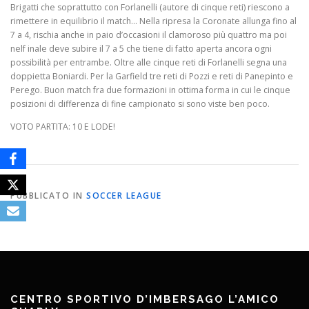
Brigatti che soprattutto con Forlanelli (autore di cinque reti) riescono a
rimettere in equilibrio il match… Nella ripresa la Coronate allunga fino al
7 a 4, rischia anche in paio d’occasioni il clamoroso più quattro ma poi
nelf inale deve subire il 7 a 5 che tiene di fatto aperta ancora ogni
possibilità per entrambe. Oltre alle cinque reti di Forlanelli segna una
doppietta Boniardi. Per la Garfield tre reti di Pozzi e reti di Panepinto e
Perego. Buon match fra due formazioni in ottima forma in cui le cinque
posizioni di differenza di fine campionato si sono viste ben poco.
VOTO PARTITA: 10 E LODE!
PUBBLICATO IN
SOCCER LEAGUE
CENTRO SPORTIVO D’IMBERSAGO L’AMICO