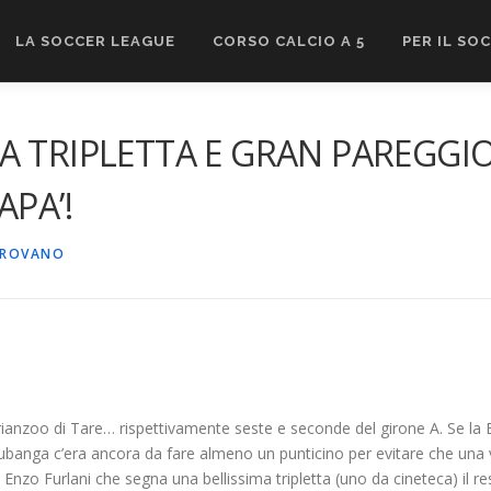
LA SOCCER LEAGUE
CORSO CALCIO A 5
PER IL SO
A TRIPLETTA E GRAN PAREGGI
APA’!
IROVANO
ianzoo di Tare… rispettivamente seste e seconde del girone A. Se la B
banga c’era ancora da fare almeno un punticino per evitare che una 
de Enzo Furlani che segna una bellissima tripletta (uno da cineteca) il r