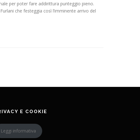
ale per poter fare addirittura punteggio pieno.
rlani che festeggia così l’imminente arrivo del
RIVACY E COOKIE
Leggi informativa