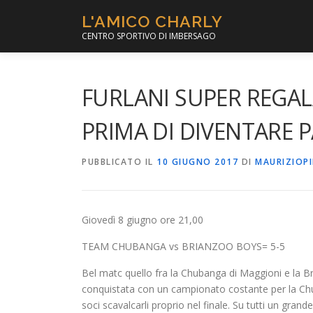
Passa
L'AMICO CHARLY
al
CENTRO SPORTIVO DI IMBERSAGO
contenuto
FURLANI SUPER REGAL
PRIMA DI DIVENTARE P
PUBBLICATO IL
10 GIUGNO 2017
DI
MAURIZIOP
Giovedì 8 giugno ore 21,00
TEAM CHUBANGA vs BRIANZOO BOYS= 5-5
Bel matc quello fra la Chubanga di Maggioni e la Br
conquistata con un campionato costante per la Chu
soci scavalcarli proprio nel finale. Su tutti un gran