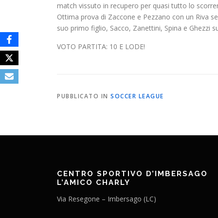
match vissuto in recupero per quasi tutto lo scorr
Ottima prova di Zaccone e Pezzano con un Riva semp
suo primo figlio, Sacco, Zanettini, Spina e Ghezzi s
VOTO PARTITA: 10 E LODE!
PUBBLICATO IN
SOCCER LEAGUE
CENTRO SPORTIVO D’IMBERSAGO
L’AMICO CHARLY
Via Resegone – Imbersago (LC)