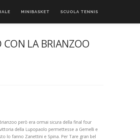
CIALE
MINIBASKET
SCUOLA TENNIS
O CON LA BRIANZOO
rianzoo però era ormai sicura della final four
vittoria della Lupopaolo permettesse a Gemelli e
esto lo fanno Zanettini e Spina. Per Tare gran bel