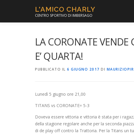
Passa
L'AMICO CHARLY
al
CENTRO SPORTIVO DI IMBERSAGO
contenuto
LA CORONATE VENDE CA
E’ QUARTA!
PUBBLICATO IL
6 GIUGNO 2017
DI
MAURIZIOPI
Lunedì 5 giugno ore 21,00
TITANS vs CORONATE= 5-3
Doveva essere vittoria e vittoria è stata per i ragaz
della stagione regolare anche per la seconda piazza
di de play off contro la Trattoria. Per la Titans un 