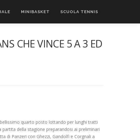
CIALE
MINIBASKET
SCUOLA TENNIS
S CHE VINCE 5 A 3 ED
 bellissimo quarto posto lottando per lunghi tratti
partita della stagione preparandosi ai preliminari
etta di Panzeri con Ghezzi, Gandolfi e Corgnali a