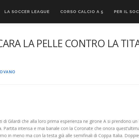
LA SOCCER LEAGUE
CORSO CALCIO A 5
PER IL SO
RA LA PELLE CONTRO LA TITAN
ROVANO
zi di Gilardi che alla loro prima esperienza ne girone A si prendono un
. Partita intensa e mai banale con la Coronate che onora quest’ultima 
turno in meno ma con la testa già alle semifinali di Coppa Italia. Doppi