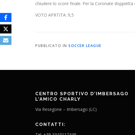
chiudere lo score finale. Per la Coronate doppietta
VOTO APRTITA: 9,5
PUBBLICATO IN
SOCCER LEAGUE
CENTRO SPORTIVO D’IMBERSAGO
L’AMICO CHARLY
Via Resegone – Imbersago (LC)
CONTATTI:
Tel. +39 3343117449