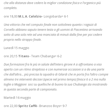
che alla distanza deve cedere la miglior condizione fisica e l’organico più
completo.
ore 18,00
M.L.A. Calolzio
– Longobarda= 6-1
Una vittoria che nel computo finale non sottolinea quanto i ragazzi di
Corvello abbiano saputo tenere testa a gli uomini di Piacentino arrivando
sotto di una sola rete ad una manciata di minuti dalla fine per poi cedere
proprio nello strappo finale.
Lunedì 15 maggio
ore 20,15
Titans
– Team Chubanga= 6-2
Due formazioni fra le più in salute dell’intero girone A si affrontano a viso
aperto con un ritmo strepitoso e con numerose occasioni si a da una parte
che dall’altra… più precisa la squadra di Gilardi che in porta fra l’altro compie
almeno tre interventi decisivi (specie nel primo tempo) finisce 6 a 2 ma nulla
toglie a Maggioni soci su quelloche di buono la sua Chubanga sta mostrando
in questa seconda parte di campionato.
Martedì 16 maggio
ore 22,00
Spritz Caffè
– Brianzoo Boys= 9-7