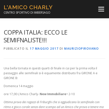
Passa
L'AMICO CHARLY
al
Menù
contenuto
CENTRO SPORTIVO DI IMBERSAGO
LA SOCCER LEAGUE
CORSO CALCIO A 5
COPPA ITALIA: ECCO LE
SEMIFNALISTE!!!
PER IL SOCIALE
MINIBASKET
PUBBLICATO IL
17 MAGGIO 2017
DI
MAURIZIOPIROVANO
SCUOLA TENNIS
Una bella tornata in questi quarti di finale in cui per la prima volta il
passaggio alle semifinali si è equamente distribuito fra GIRONE A e
GIRONE B:
Domenica 14 maggio
ore 17,00 L’Amico Charly-
New Immobiliare
= 2-10
Ottima prova dei ragazzi di Friburghi che si aggiudicano la semifinale con
ritmo e gioco corale senza dare scampo ad un Amico che prova a tenere ma