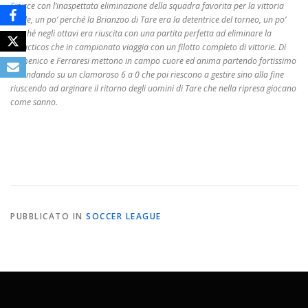
Finisce con l’inaspettata eliminazione della squadra favorita per la vittoria
finale, un po’ perché la Brianzoo di Tare era la detentrice del torneo, un po’
perché negli ottavi era riuscita con una partita perfetta ad eliminare la
Galacticos che in campionato viaggia con un filotto completo di vittorie. Di
Domenico e Ferraresi mettono in campo cuore ed anima partendo fortissimo
ed andando su un clamoroso 6 a 0 che poi riescono a gestire sino alla fine
riuscendo ad arginare il ritorno degli uomini di Tare che nella ripresa giocano
come sanno.
PUBBLICATO IN
SOCCER LEAGUE