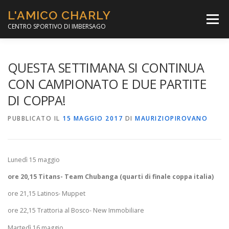
Passa
L'AMICO CHARLY
al
Menù
contenuto
CENTRO SPORTIVO DI IMBERSAGO
LA SOCCER LEAGUE
CORSO CALCIO A 5
QUESTA SETTIMANA SI CONTINUA
CON CAMPIONATO E DUE PARTITE
DI COPPA!
PER IL SOCIALE
MINIBASKET
PUBBLICATO IL
15 MAGGIO 2017
DI
MAURIZIOPIROVANO
SCUOLA TENNIS
Lunedì 15 maggio
ore 20,15 Titans- Team Chubanga (quarti di finale coppa italia)
ore 21,15 Latinos- Muppet
ore 22,15 Trattoria al Bosco- New Immobiliare
Martedì 16 maggio