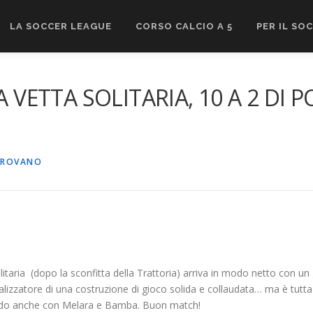
LA SOCCER LEAGUE
CORSO CALCIO A 5
PER IL SO
A VETTA SOLITARIA, 10 A 2 DI
IROVANO
 solitaria (dopo la sconfitta della Trattoria) arriva in modo netto co
alizzatore di una costruzione di gioco solida e collaudata… ma è tutta l
ando anche con Melara e Bamba. Buon match!