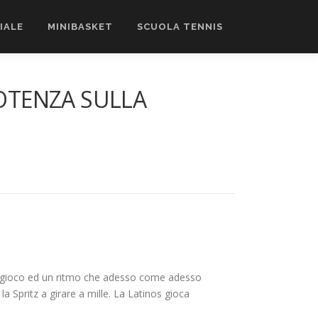
CIALE
MINIBASKET
SCUOLA TENNIS
 POTENZA SULLA
n un gioco ed un ritmo che adesso come adesso
a Spritz a girare a mille. La Latinos gioca