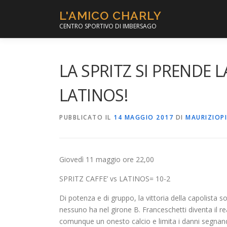
Passa
L'AMICO CHARLY
al
CENTRO SPORTIVO DI IMBERSAGO
contenuto
LA SPRITZ SI PRENDE L
LATINOS!
PUBBLICATO IL
14 MAGGIO 2017
DI
MAURIZIOP
Giovedì 11 maggio ore 22,00
SPRITZ CAFFE’ vs LATINOS= 10-2
Di potenza e di gruppo, la vittoria della capolista
nessuno ha nel girone B. Franceschetti diventa il re
comunque un onesto calcio e limita i danni segn