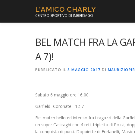
Passa
L'AMICO CHARLY
al
CENTRO SPORTIVO DI IMBERSAGO
contenuto
BEL MATCH FRA LA GAR
A 7)!
PUBBLICATO IL
8 MAGGIO 2017
DI
MAURIZIOPI
Sabato 6 maggio ore 16,00
Garfield- Coronate= 12-7
Bel match bello ed intenso fra i ragazzi della Garf
un super Casiraghi con 4 reti, tripletta di Pozzi, 
la conquista di punti. Doppiette di Forlanelli, Ma