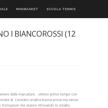
CIALE
MINIBASKET
SCUOLA TENNIS
O I BIANCOROSSI (12
dal numero delle marcature… ottimo primo tempo con
 COronate di Cecinato un’altra buona prova ma senza
e formazioni che stanno ritrovando lo smalto