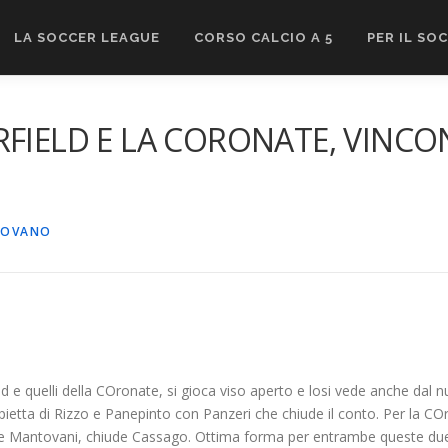
LA SOCCER LEAGUE
CORSO CALCIO A 5
PER IL SO
FIELD E LA CORONATE, VINCON
ROVANO
ield e quelli della COronate, si gioca viso aperto e losi vede anche 
doppietta di Rizzo e Panepinto con Panzeri che chiude il conto. Per la
sic e Mantovani, chiude Cassago. Ottima forma per entrambe queste du