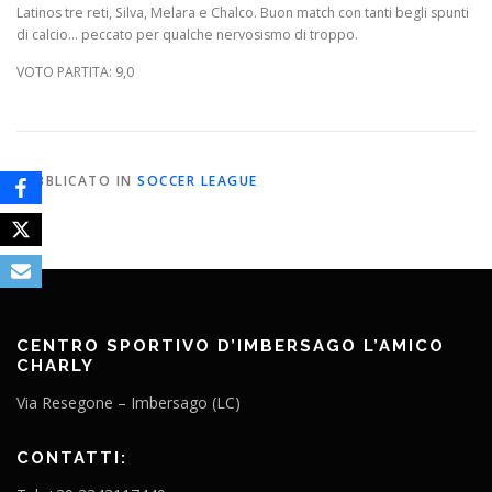
Latinos tre reti, Silva, Melara e Chalco. Buon match con tanti begli spunti
di calcio… peccato per qualche nervosismo di troppo.
VOTO PARTITA: 9,0
PUBBLICATO IN
SOCCER LEAGUE
CENTRO SPORTIVO D’IMBERSAGO L’AMICO
CHARLY
Via Resegone – Imbersago (LC)
CONTATTI: