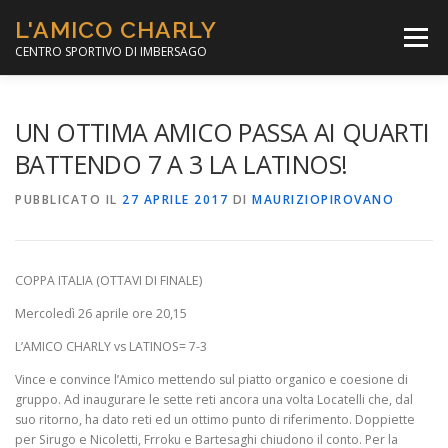
Passa
L'AMICO CHARLY
al
Menù
contenuto
CENTRO SPORTIVO DI IMBERSAGO
LA SOCCER LEAGUE
CORSO CALCIO A 5
UN OTTIMA AMICO PASSA AI QUARTI
BATTENDO 7 A 3 LA LATINOS!
PER IL SOCIALE
MINIBASKET
PUBBLICATO IL
27 APRILE 2017
DI
MAURIZIOPIROVANO
SCUOLA TENNIS
COPPA ITALIA (OTTAVI DI FINALE)
Mercoledì 26 aprile ore 20,15
L’AMICO CHARLY vs LATINOS= 7-3
Vince e convince l’Amico mettendo sul piatto organico e coesione di
gruppo. Ad inaugurare le sette reti ancora una volta Locatelli che, dal
suo ritorno, ha dato reti ed un ottimo punto di riferimento. Doppiette
per Sirugo e Nicoletti, Frroku e Bartesaghi chiudono il conto. Per la