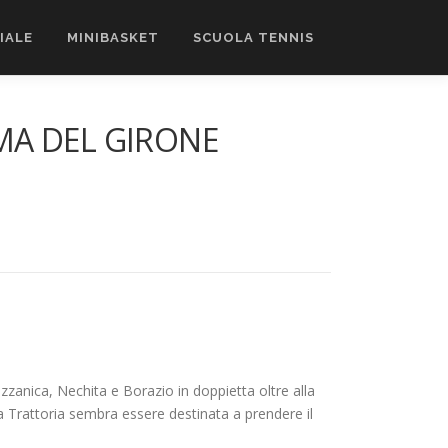
CIALE
MINIBASKET
SCUOLA TENNIS
IMA DEL GIRONE
Ozzanica, Nechita e Borazio in doppietta oltre alla
 la Trattoria sembra essere destinata a prendere il