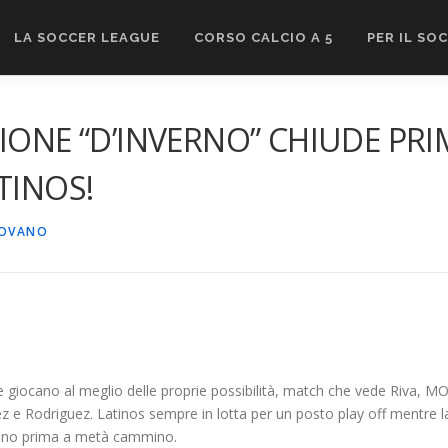
LA SOCCER LEAGUE
CORSO CALCIO A 5
PER IL SO
PIONE “D’INVERNO” CHIUDE PR
TINOS!
ROVANO
che giocano al meglio delle proprie possibilità, match che vede Riva, M
amirez e Rodriguez. Latinos sempre in lotta per un posto play off mentre
edono prima a metà cammino.