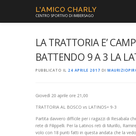
Passa
L'AMICO CHARLY
al
CENTRO SPORTIVO DI IMBERSAGO
contenuto
LA TRATTORIA E’ CAM
BATTENDO 9 A 3 LA LA
PUBBLICATO IL
24 APRILE 2017
DI
MAURIZIOPI
Giovedì 20 aprile ore 21,00
TRATTORIA AL BOSCO vs LATINOS= 9-3
Partita davvero difficile per i ragazzi di Resabala 
rete di Filippelli. Per la Latinos reti di Murillo, R
volo con 18 punti fatti in questa andata che la v