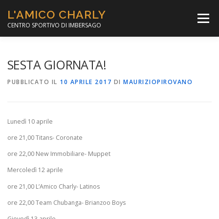
Passa
L'AMICO CHARLY
al
Menù
contenuto
CENTRO SPORTIVO DI IMBERSAGO
LA SOCCER LEAGUE
CORSO CALCIO A 5
SESTA GIORNATA!
PUBBLICATO IL
10 APRILE 2017
DI
MAURIZIOPIROVANO
PER IL SOCIALE
MINIBASKET
Lunedì 10 aprile
SCUOLA TENNIS
ore 21,00 Titans- Coronate
ore 22,00 New Immobiliare- Muppet
Mercoledì 12 aprile
ore 21,00 L’Amico Charly- Latinos
ore 22,00 Team Chubanga- Brianzoo Boys
Giovedì 13 aprile