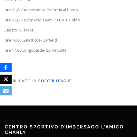
ore 21,00 Desperados- Trattoria al Bosco
ore 22,00 Lupopaolo Team- M.L.A. Calolzio
Sabato 15 aprile
ore 16,00 Galacticos- Garfield
ore 17,00 Longobarda- Spritz Caffè
PUBBLICATO IN
SOCCER LEAGUE
CENTRO SPORTIVO D’IMBERSAGO L’AMICO
CHARLY