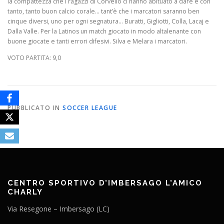
la compattezza che i ragazzi di Corvello ci hanno abituato a dare e con
tanto, tanto buon calcio corale… tant’è che i marcatori saranno ben
cinque diversi, uno per ogni segnatura… Buratti, Gigliotti, Colla, Lacaj e
Dalla Valle. Per la Latinos un match giocato in modo altalenante con
buone giocate e tanti errori difesivi. Silva e Melara i marcatori.
VOTO PARTITA: 9,0
PUBBLICATO IN
SOCCER LEAGUE
CENTRO SPORTIVO D’IMBERSAGO L’AMICO
CHARLY
Via Resegone – Imbersago (LC)