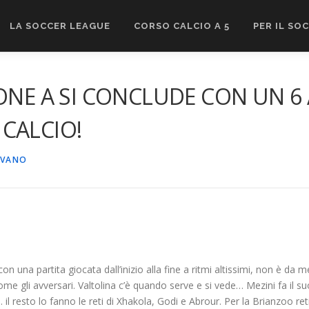
LA SOCCER LEAGUE
CORSO CALCIO A 5
PER IL SO
ONE A SI CONCLUDE CON UN 6 
CALCIO!
OVANO
n una partita giocata dall’inizio alla fine a ritmi altissimi, non è da 
ome gli avversari. Valtolina c’è quando serve e si vede… Mezini fa il 
 il resto lo fanno le reti di Xhakola, Godi e Abrour. Per la Brianzoo r