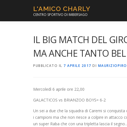
Passa
L'AMICO CHARLY
al
CENTRO SPORTIVO DI IMBERSAGO
contenuto
IL BIG MATCH DEL GIR
MA ANCHE TANTO BEL 
PUBBLICATO IL
7 APRILE 2017
DI
MAURIZIOPIR
Mercoledì 6 aprile ore 22,00
GALACTICOS vs BRIANZOO BOYS= 6-2
Un sei a due che la squadra di Caremi si conquista co
i campioni ma che non riesce a colpire in attacco c
un super Raba che con una tripletta lascia il segno…