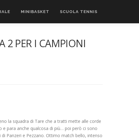
CIALE
MINIBASKET
SCUOLA TENNIS
A 2 PER I CAMPIONI
meno la squadra di Tare che a tratti mette alle corde
suo e para anche qualcosa di più… poi però ci sono
eti di Panzeri e Pezzano. Ottimo match bello, intenso