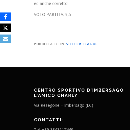
ed anche corretto!
VOTO PARTITA: 9,5
PUBBLICATO IN
SOCCER LEAGUE
CENTRO SPORTIVO D’IMBERSAGO
L’AMICO CHARLY
Via Resegone – Imbersago (LC)
CONTATTI:
Tel. +39 3343117449