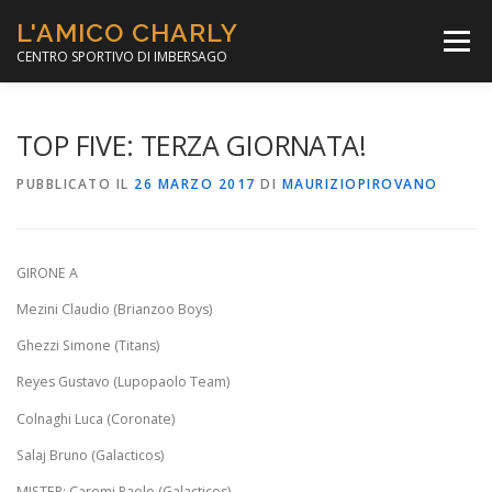
Passa
L'AMICO CHARLY
al
Menù
contenuto
CENTRO SPORTIVO DI IMBERSAGO
LA SOCCER LEAGUE
CORSO CALCIO A 5
TOP FIVE: TERZA GIORNATA!
PUBBLICATO IL
26 MARZO 2017
DI
MAURIZIOPIROVANO
PER IL SOCIALE
MINIBASKET
GIRONE A
SCUOLA TENNIS
Mezini Claudio (Brianzoo Boys)
Ghezzi Simone (Titans)
Reyes Gustavo (Lupopaolo Team)
Colnaghi Luca (Coronate)
Salaj Bruno (Galacticos)
MISTER: Caremi Paolo (Galacticos)