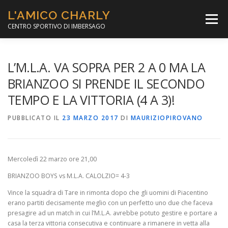
Passa
L'AMICO CHARLY
al
Menù
contenuto
CENTRO SPORTIVO DI IMBERSAGO
LA SOCCER LEAGUE
CORSO CALCIO A 5
L’M.L.A. VA SOPRA PER 2 A 0 MA LA
BRIANZOO SI PRENDE IL SECONDO
TEMPO E LA VITTORIA (4 A 3)!
PER IL SOCIALE
MINIBASKET
PUBBLICATO IL
23 MARZO 2017
DI
MAURIZIOPIROVANO
SCUOLA TENNIS
Mercoledì 22 marzo ore 21,00
BRIANZOO BOYS vs M.L.A. CALOLZIO= 4-3
Vince la squadra di Tare in rimonta dopo che gli uomini di Piacentino
erano partiti decisamente meglio con un perfetto uno due che faceva
presagire ad un match in cui l’M.L.A. avrebbe potuto gestire e portare a
casa la terza vittoria consecutiva e continuare a rimanere in vetta alla