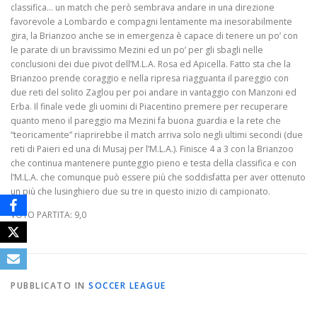
classifica… un match che però sembrava andare in una direzione
favorevole a Lombardo e compagni lentamente ma inesorabilmente
gira, la Brianzoo anche se in emergenza è capace di tenere un po’ con
le parate di un bravissimo Mezini ed un po’ per gli sbagli nelle
conclusioni dei due pivot dell’M.L.A. Rosa ed Apicella. Fatto sta che la
Brianzoo prende coraggio e nella ripresa riagguanta il pareggio con
due reti del solito Zaglou per poi andare in vantaggio con Manzoni ed
Erba. Il finale vede gli uomini di Piacentino premere per recuperare
quanto meno il pareggio ma Mezini fa buona guardia e la rete che
“teoricamente” riaprirebbe il match arriva solo negli ultimi secondi (due
reti di Paieri ed una di Musaj per l’M.L.A.). Finisce 4 a 3 con la Brianzoo
che continua mantenere punteggio pieno e testa della classifica e con
l’M.L.A. che comunque può essere più che soddisfatta per aver ottenuto
un più che lusinghiero due su tre in questo inizio di campionato.
VOTO PARTITA: 9,0
PUBBLICATO IN
SOCCER LEAGUE