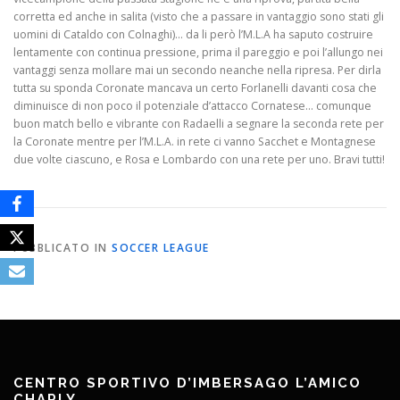
corretta ed anche in salita (visto che a passare in vantaggio sono stati gli
uomini di Cataldo con Colnaghi)… da li però l’M.L.A ha saputo costruire
lentamente con continua pressione, prima il pareggio e poi l’allungo nei
vantaggi senza mollare mai un secondo neanche nella ripresa. Per dirla
tutta su sponda Coronate mancava un certo Forlanelli davanti cosa che
diminuisce di non poco il potenziale d’attacco Cornatese… comunque
buon match bello e vibrante con Radaelli a segnare la seconda rete per
la Coronate mentre per l’M.L.A. in rete ci vanno Sacchet e Montagnese
due volte ciascuno, e Rosa e Lombardo con una rete per uno. Bravi tutti!
PUBBLICATO IN
SOCCER LEAGUE
CENTRO SPORTIVO D’IMBERSAGO L’AMICO
CHARLY