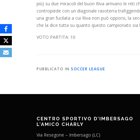
più) su due miracoli del buon Riva arrivano le reti
contropiede con un diagonale rasoterra trafiggendo l’i
una gran fucilata a cui Riva non può opporsi, la se
che la dice tutta su quanto questo campionato sia l
VOTO PARTITA: 10
PUBBLICATO IN
SOCCER LEAGUE
CENTRO SPORTIVO D’IMBERSAGO
L’AMICO CHARLY
Via Resegone – Imbersago (LC)