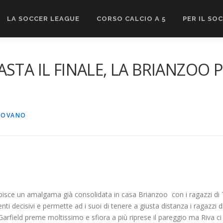
LA SOCCER LEAGUE
CORSO CALCIO A 5
PER IL SO
STA IL FINALE, LA BRIANZOO 
ROVANO
subisce un amalgama già consolidata in casa Brianzoo con i ragazzi di 
i decisivi e permette ad i suoi di tenere a giusta distanza i ragazzi 
la Garfield preme moltissimo e sfiora a più riprese il pareggio ma Riv