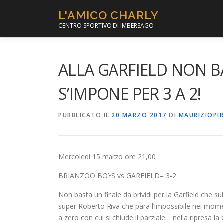
Passa
L'AMICO CHARLY
al
CENTRO SPORTIVO DI IMBERSAGO
contenuto
ALLA GARFIELD NON BA
S’IMPONE PER 3 A 2!
PUBBLICATO IL
20 MARZO 2017
DI
MAURIZIOPI
Mercoledì 15 marzo ore 21,00
BRIANZOO BOYS vs GARFIELD= 3-2
Non basta un finale da brividi per la Garfield che 
super Roberto Riva che para l’impossibile nei moment
a zero con cui si chiude il parziale… nella ripresa 