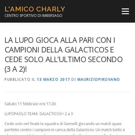
Passa
L'AMICO CHARLY
al
Menù
contenuto
CENTRO SPORTIVO DI IMBERSAGO
LA SOCCER LEAGUE
CORSO CALCIO A 5
LA LUPO GIOCA ALLA PARI CON I
CAMPIONI DELLA GALACTICOS E
CEDE SOLO ALL’ULTIMO SECONDO
PER IL SOCIALE
MINIBASKET
(3 A 2)!
PUBBLICATO IL
SCUOLA TENNIS
13 MARZO 2017
DI
MAURIZIOPIROVANO
Sabato 11 febbraio ore 17,00
LUPOPAOLO TEAM- GALACTICOS= 2 a 3
Cede solo nel finale la squadra di Gemelli giocando un match quasi
perfetto contro i campioni in carica della Galacticos. Un match bello e