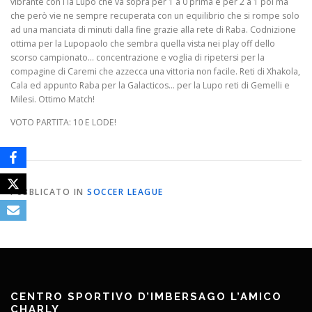
vibrante con i la Lupo che va sopra per 1 a 0 prima e per 2 a 1 poi ma
che però vie ne sempre recuperata con un equilibrio che si rompe solo
ad una manciata di minuti dalla fine grazie alla rete di Raba. Codnizione
ottima per la Lupopaolo che sembra quella vista nei play off dello
scorso campionato… concentrazione e voglia di ripetersi per la
compagine di Caremi che azzecca una vittoria non facile. Reti di Xhakola,
Cala ed appunto Raba per la Galacticos… per la Lupo reti di Gemelli e
Milesi. Ottimo Match!
VOTO PARTITA: 10 E LODE!
PUBBLICATO IN
SOCCER LEAGUE
CENTRO SPORTIVO D’IMBERSAGO L’AMICO
CHARLY