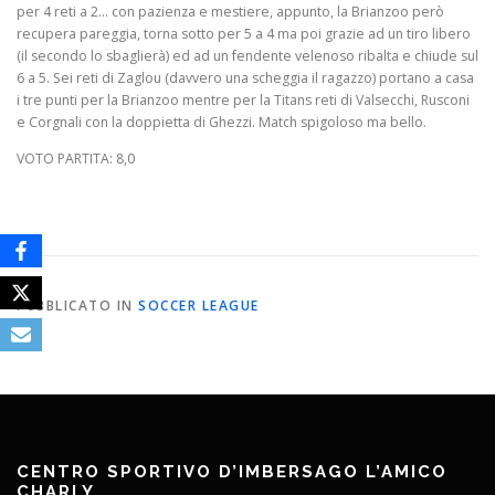
per 4 reti a 2… con pazienza e mestiere, appunto, la Brianzoo però
recupera pareggia, torna sotto per 5 a 4 ma poi grazie ad un tiro libero
(il secondo lo sbaglierà) ed ad un fendente velenoso ribalta e chiude sul
6 a 5. Sei reti di Zaglou (davvero una scheggia il ragazzo) portano a casa
i tre punti per la Brianzoo mentre per la Titans reti di Valsecchi, Rusconi
e Corgnali con la doppietta di Ghezzi. Match spigoloso ma bello.
VOTO PARTITA: 8,0
PUBBLICATO IN
SOCCER LEAGUE
CENTRO SPORTIVO D’IMBERSAGO L’AMICO
CHARLY