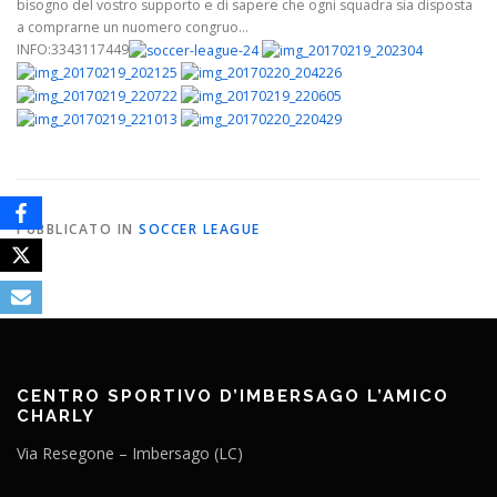
bisogno del vostro supporto e di sapere che ogni squadra sia disposta
a comprarne un nuomero congruo…
INFO:3343117449
PUBBLICATO IN
SOCCER LEAGUE
CENTRO SPORTIVO D’IMBERSAGO L’AMICO
CHARLY
Via Resegone – Imbersago (LC)