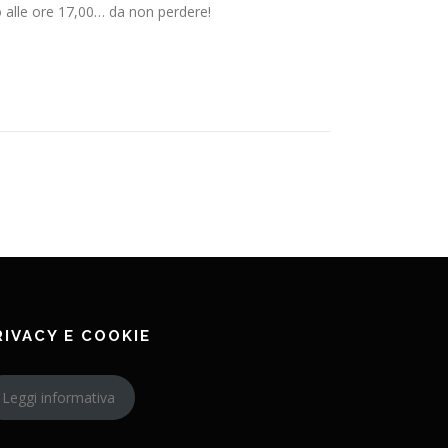
to alle ore 17,00… da non perdere!
RIVACY E COOKIE
Leggi informativa