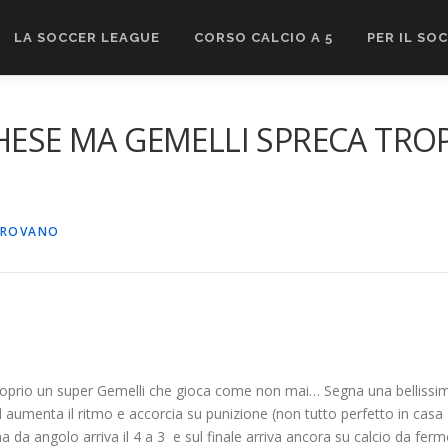
LA SOCCER LEAGUE
CORSO CALCIO A 5
PER IL SO
HESE MA GEMELLI SPRECA TROP
IROVANO
prio un super Gemelli che gioca come non mai… Segna una bellissima do
d aumenta il ritmo e accorcia su punizione (non tutto perfetto in casa 
ma da angolo arriva il 4 a 3 e sul finale arriva ancora su calcio da ferm