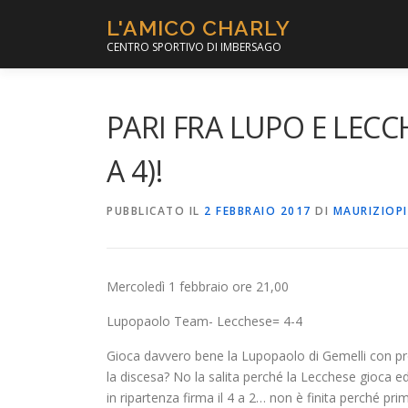
Passa
L'AMICO CHARLY
al
CENTRO SPORTIVO DI IMBERSAGO
contenuto
PARI FRA LUPO E LECC
A 4)!
PUBBLICATO IL
2 FEBBRAIO 2017
DI
MAURIZIOP
Mercoledì 1 febbraio ore 21,00
Lupopaolo Team- Lecchese= 4-4
Gioca davvero bene la Lupopaolo di Gemelli con pro
la discesa? No la salita perché la Lecchese gioca e
in ripartenza firma il 4 a 2… non è finita perché pri