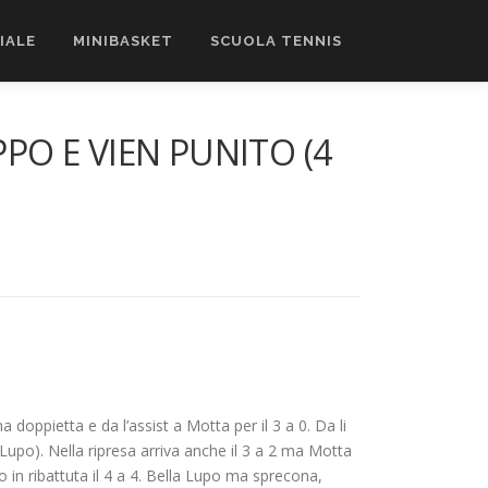
CIALE
MINIBASKET
SCUOLA TENNIS
PO E VIEN PUNITO (4
ppietta e da l’assist a Motta per il 3 a 0. Da li
Lupo). Nella ripresa arriva anche il 3 a 2 ma Motta
o in ribattuta il 4 a 4. Bella Lupo ma sprecona,