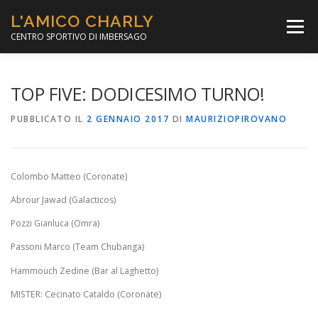
Passa
L'AMICO CHARLY
al
Menù
contenuto
CENTRO SPORTIVO DI IMBERSAGO
LA SOCCER LEAGUE
CORSO CALCIO A 5
TOP FIVE: DODICESIMO TURNO!
PUBBLICATO IL
2 GENNAIO 2017
DI
MAURIZIOPIROVANO
PER IL SOCIALE
MINIBASKET
Colombo Matteo (Coronate)
SCUOLA TENNIS
Abrour Jawad (Galacticos)
Pozzi Gianluca (Omra)
Passoni Marco (Team Chubanga)
Hammouch Zedine (Bar al Laghetto)
MISTER: Cecinato Cataldo (Coronate)