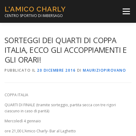
Passa
L'AMICO CHARLY
al
Menù
contenuto
CENTRO SPORTIVO DI IMBERSAGO
LA SOCCER LEAGUE
CORSO CALCIO A 5
SORTEGGI DEI QUARTI DI COPPA
ITALIA, ECCO GLI ACCOPPIAMENTI E
GLI ORARI!
PER IL SOCIALE
MINIBASKET
PUBBLICATO IL
20 DICEMBRE 2016
DI
MAURIZIOPIROVANO
SCUOLA TENNIS
COPPA ITALIA
QUARTI DI FINALE (tramite sorteggio, partita secca con tre rigori
ciascuno in caso di parità)
Mercoledì 4 gennaio
ore 21,00 L’Amico Charly- Bar al Laghetto